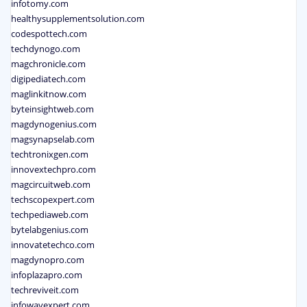
infotomy.com
healthysupplementsolution.com
codespottech.com
techdynogo.com
magchronicle.com
digipediatech.com
maglinkitnow.com
byteinsightweb.com
magdynogenius.com
magsynapselab.com
techtronixgen.com
innovextechpro.com
magcircuitweb.com
techscopexpert.com
techpediaweb.com
bytelabgenius.com
innovatetechco.com
magdynopro.com
infoplazapro.com
techreviveit.com
infowavexpert.com