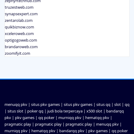
zephyrtechhub.com
truzestweb.com
synapsexpert.com
zentarolab.com
quikbiznow.com
xceleroweb.com
optigogoweb.com
brandaroweb.com
zoomifyit.com
menuqq pkv
|
situs pkv games
|
situs pkv games
|
situs qq
|
slot
|
qq
|
situs slot
|
poker qq
|
judi bola terpercaya
|
x500 slot
|
bandarqq
pkv
|
pkv games
|
qq poker
|
murniqq pkv
|
hematqq pkv
|
pragmatic play
|
pragmatic play
|
pragmatic play
|
menuqq pkv
|
murniqq pkv
|
hematqq pkv
|
bandarqq pkv
|
pkv games
|
qq poker