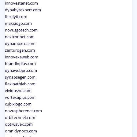
innovestanet.com
dynabytexpert.com
flexifyit.com
maxxiogo.com
novusgotech.com
nextronnet.com
dynamoxco.com
zenturogen.com
innovexaweb.com
brandioplus.com
dynawebpro.com
synapsegen.com
flexipathlab.com
vividushq.com
vortexaplus.com
cubixiogo.com
novuspherenet.com
orbitechnet.com
optiwavex.com
omnidynoco.com