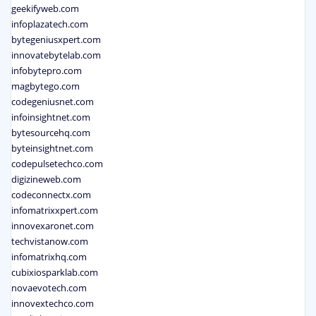
geekifyweb.com
infoplazatech.com
bytegeniusxpert.com
innovatebytelab.com
infobytepro.com
magbytego.com
codegeniusnet.com
infoinsightnet.com
bytesourcehq.com
byteinsightnet.com
codepulsetechco.com
digizineweb.com
codeconnectx.com
infomatrixxpert.com
innovexaronet.com
techvistanow.com
infomatrixhq.com
cubixiosparklab.com
novaevotech.com
innovextechco.com