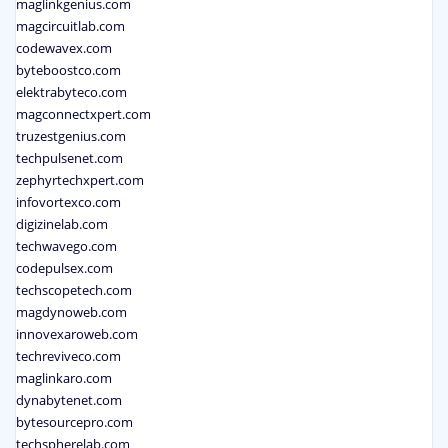
maglinkgenius.com
magcircuitlab.com
codewavex.com
byteboostco.com
elektrabyteco.com
magconnectxpert.com
truzestgenius.com
techpulsenet.com
zephyrtechxpert.com
infovortexco.com
digizinelab.com
techwavego.com
codepulsex.com
techscopetech.com
magdynoweb.com
innovexaroweb.com
techreviveco.com
maglinkaro.com
dynabytenet.com
bytesourcepro.com
techspherelab.com