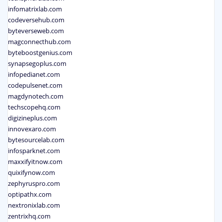
infomatrixlab.com
codeversehub.com
byteverseweb.com
magconnecthub.com
byteboostgenius.com
synapsegoplus.com
infopedianet.com
codepulsenet.com
magdynotech.com
techscopehq.com
digizineplus.com
innovexaro.com
bytesourcelab.com
infosparknet.com
maxxifyitnow.com
quixifynow.com
zephyruspro.com
optipathx.com
nextronixlab.com
zentrixhq.com