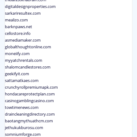
digitaldesignproperties.com
sarkariresultex.com
mealizo.com
barknpaws.net
cellostore.info
asmediamaker.com
globalthoughtonline.com
moneiify.com
myyatchrentals.com
shalomcandlestores.com
geekifyit.com
sattamatkaes.com
crunchyrollpremiumapk.com
hondacareprotectplan.com
casinogamblingcasino.com
towtimenews.com
draincleaningdirectory.com
baotangmythuathcm.com
jethukukburosu.com
somniumforge.com