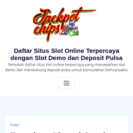
Skip
to
content
Daftar Situs Slot Online Terpercaya
dengan Slot Demo dan Deposit Pulsa
Temukan daftar situs slot online terpercaya yang menawarkan slot
demo dan mendukung deposit pulsa untuk kemudahan bertransaksi.
Poker