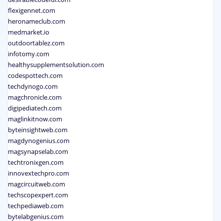
flexigennet.com
heronameclub.com
medmarket.io
outdoortablez.com
infotomy.com
healthysupplementsolution.com
codespottech.com
techdynogo.com
magchronicle.com
digipediatech.com
maglinkitnow.com
byteinsightweb.com
magdynogenius.com
magsynapselab.com
techtronixgen.com
innovextechpro.com
magcircuitweb.com
techscopexpert.com
techpediaweb.com
bytelabgenius.com