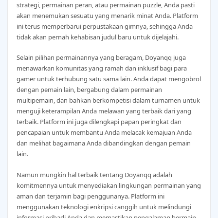
strategi, permainan peran, atau permainan puzzle, Anda pasti
akan menemukan sesuatu yang menarik minat Anda. Platform
ini terus memperbarui perpustakaan gimnya, sehingga Anda
tidak akan pernah kehabisan judul baru untuk dijelajahi.
Selain pilihan permainannya yang beragam, Doyanqq juga
menawarkan komunitas yang ramah dan inklusif bagi para
gamer untuk terhubung satu sama lain. Anda dapat mengobrol
dengan pemain lain, bergabung dalam permainan
multipemain, dan bahkan berkompetisi dalam turnamen untuk
menguji keterampilan Anda melawan yang terbaik dari yang
terbaik. Platform ini juga dilengkapi papan peringkat dan
pencapaian untuk membantu Anda melacak kemajuan Anda
dan melihat bagaimana Anda dibandingkan dengan pemain
lain.
Namun mungkin hal terbaik tentang Doyanqq adalah
komitmennya untuk menyediakan lingkungan permainan yang
aman dan terjamin bagi penggunanya. Platform ini
menggunakan teknologi enkripsi canggih untuk melindungi
informasi pribadi Anda dan memastikan pengalaman bermain