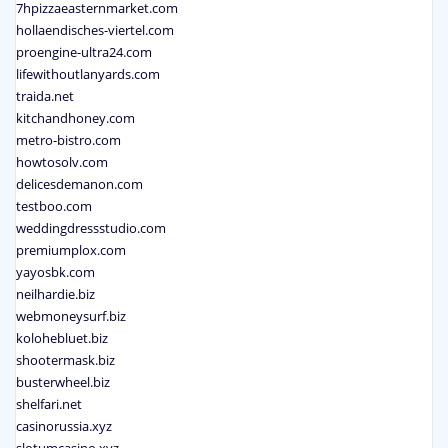
7hpizzaeasternmarket.com
hollaendisches-viertel.com
proengine-ultra24.com
lifewithoutlanyards.com
traida.net
kitchandhoney.com
metro-bistro.com
howtosolv.com
delicesdemanon.com
testboo.com
weddingdressstudio.com
premiumplox.com
yayosbk.com
neilhardie.biz
webmoneysurf.biz
kolohebluet.biz
shootermask.biz
busterwheel.biz
shelfari.net
casinorussia.xyz