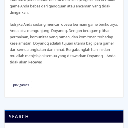
game Anda bebas dari gangguan atau ancaman yang tidak
diinginkan.
Jadi jika Anda sedang mencari obsesi bermain game berikutnya,
Anda bisa mengunjungi Doyanqq. Dengan beragam pilihan
permainan, komunitas yang ramah, dan komitmen terhadap
keselamatan, Doyanqq adalah tujuan utama bagi para gamer
dari semua tingkatan dan minat. Bergabunglah hari ini dan
mulailah menjelajahi semua yang ditawarkan Doyanqq – Anda
tidak akan kecewa!
pkv games
SEARCH