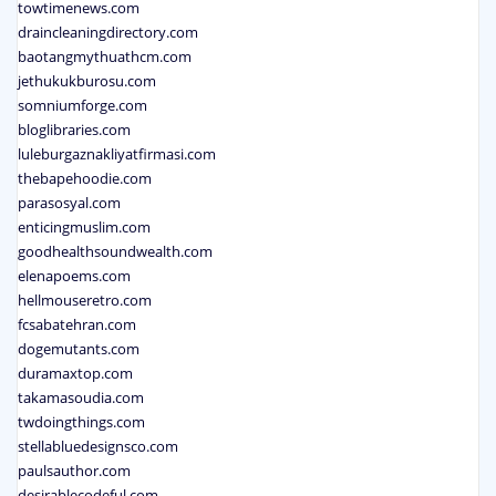
towtimenews.com
draincleaningdirectory.com
baotangmythuathcm.com
jethukukburosu.com
somniumforge.com
bloglibraries.com
luleburgaznakliyatfirmasi.com
thebapehoodie.com
parasosyal.com
enticingmuslim.com
goodhealthsoundwealth.com
elenapoems.com
hellmouseretro.com
fcsabatehran.com
dogemutants.com
duramaxtop.com
takamasoudia.com
twdoingthings.com
stellabluedesignsco.com
paulsauthor.com
desirablecodeful.com