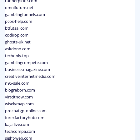
runnerpickfr.com
omnifuture.net
gamblingfunnels.com
pcos-help.com
btfutsal.com
codirop.com
ghosts-uk.net
askdono.com
techonly.top
gamblingcompete.com
businesssmagazine.com
creativeinternetmedia.com
n95-sale.com
blogreborn.com
virtcitnow.com
wiselymap.com
prochatgptonline.com
forexfactoryhub.com
kaja-live.com
techcompa.com
sight-web.com