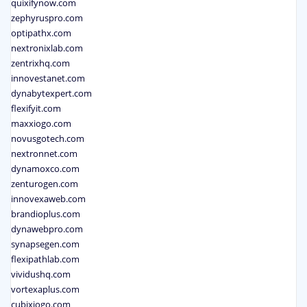
quixifynow.com
zephyruspro.com
optipathx.com
nextronixlab.com
zentrixhq.com
innovestanet.com
dynabytexpert.com
flexifyit.com
maxxiogo.com
novusgotech.com
nextronnet.com
dynamoxco.com
zenturogen.com
innovexaweb.com
brandioplus.com
dynawebpro.com
synapsegen.com
flexipathlab.com
vividushq.com
vortexaplus.com
cubixiogo.com