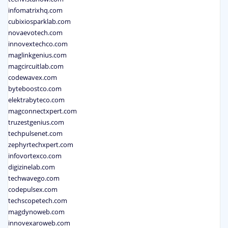
infomatrixhq.com
cubixiosparklab.com
novaevotech.com
innovextechco.com
maglinkgenius.com
magcircuitlab.com
codewavex.com
byteboostco.com
elektrabyteco.com
magconnectxpert.com
truzestgenius.com
techpulsenet.com
zephyrtechxpert.com
infovortexco.com
digizinelab.com
techwavego.com
codepulsex.com
techscopetech.com
magdynoweb.com
innovexaroweb.com