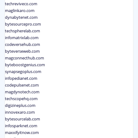
techreviveco.com
maglinkaro.com
dynabytenet.com
bytesourcepro.com
techspherelab.com
infomatrixlab.com
codeversehub.com
byteverseweb.com
magconnecthub.com
byteboostgenius.com
synapsegoplus.com
infopedianet.com
codepulsenet.com
magdynotech.com
techscopehq.com
digizineplus.com
innovexaro.com
bytesourcelab.com
infosparknet.com
maxxifyitnow.com