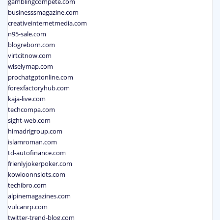
gamblingcompete.com
businesssmagazine.com
creativeinternetmedia.com
n95-sale.com
blogreborn.com
virtcitnow.com
wiselymap.com
prochatgptonline.com
forexfactoryhub.com
kaja-live.com
techcompa.com
sight-web.com
himadrigroup.com
islamroman.com
td-autofinance.com
frienlyjokerpoker.com
kowloonnslots.com
techibro.com
alpinemagazines.com
vulcanrp.com
twitter-trend-blog.com