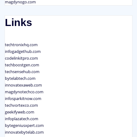
magdynogo.com
Links
techtronixhq.com
infogadgethub.com
codelinkitpro.com
techboostgen.com
techsensehub.com
bytelabtech.com
innovatexaweb.com
magdynotechco.com
infosparkitnow.com
techvortexco.com
geekifyweb.com
infoplazatech.com
bytegeniusxpert.com
innovatebytelab.com