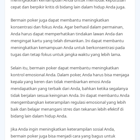
meningkatkan kemampuan Anda untuk membuat keputusan
cepat dan berpikir kritis di bidang lain dalam hidup Anda juga.
Bermain poker juga dapat membantu meningkatkan
konsentrasi dan fokus Anda. Agar berhasil dalam permainan,
Anda harus dapat memperhatikan tindakan lawan Anda dan
mengingat kartu yang telah dimainkan. Ini dapat membantu
meningkatkan kemampuan Anda untuk berkonsentrasi pada
tugas dan tetap fokus untuk jangka waktu yang lebih lama.
Selain itu, bermain poker dapat membantu meningkatkan
kontrol emosional Anda. Dalam poker, Anda harus bisa menjaga
kepala yang keren dan tidak membiarkan emosi Anda
mendapatkan yang terbaik dari Anda, bahkan ketika segalanya
tidak berjalan sesuai keinginan Anda. Ini dapat membantu Anda
mengembangkan keterampilan regulasi emosional yang lebih
baik dan belajar menangani stres dan tekanan lebih efektif di
bidang lain dalam hidup Anda.
Jika Anda ingin meningkatkan keterampilan sosial Anda,
bermain poker juga bisa menjadi cara yang bagus untuk