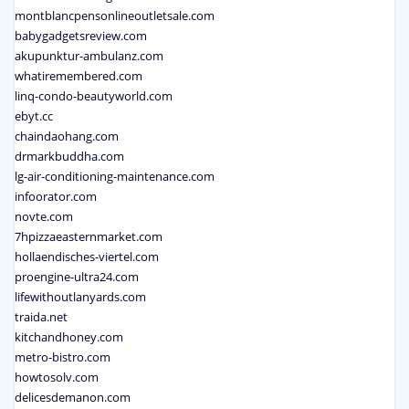
montblancpensonlineoutletsale.com
babygadgetsreview.com
akupunktur-ambulanz.com
whatiremembered.com
linq-condo-beautyworld.com
ebyt.cc
chaindaohang.com
drmarkbuddha.com
lg-air-conditioning-maintenance.com
infoorator.com
novte.com
7hpizzaeasternmarket.com
hollaendisches-viertel.com
proengine-ultra24.com
lifewithoutlanyards.com
traida.net
kitchandhoney.com
metro-bistro.com
howtosolv.com
delicesdemanon.com