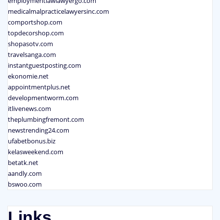
employmentlawlawyergo.com
medicalmalpracticelawyersinc.com
comportshop.com
topdecorshop.com
shopasotv.com
travelsanga.com
instantguestposting.com
ekonomie.net
appointmentplus.net
developmentworm.com
itlivenews.com
theplumbingfremont.com
newstrending24.com
ufabetbonus.biz
kelasweekend.com
betatk.net
aandly.com
bswoo.com
Links