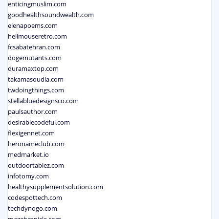
enticingmuslim.com
goodhealthsoundwealth.com
elenapoems.com
hellmouseretro.com
fcsabatehran.com
dogemutants.com
duramaxtop.com
takamasoudia.com
twdoingthings.com
stellabluedesignsco.com
paulsauthor.com
desirablecodeful.com
flexigennet.com
heronameclub.com
medmarket.io
outdoortablez.com
infotomy.com
healthysupplementsolution.com
codespottech.com
techdynogo.com
magchronicle.com