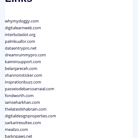
whymydoggy.com
digitalearnweb.com
interbolaslot.org
palmkuafor.com
dataentrypro.net
dreamrummypro.com
kaiminsupport.com
belanjareceh.com
shannonsticker.com
insprationbuzz.com
passeiodebarcoarraial.com
fondworth.com
iamseharkhan.com
thelatestkhabrain.com
digitaldesignproperties.com
sarkariresultex.com
mealizo.com
barknpaws.net