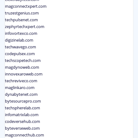
magconnectxpert.com
truzestgenius.com
techpulsenet.com
zephyrtechxpert.com
infovortexco.com
digizinelab.com
techwavego.com
codepulsex.com
techscopetech.com
magdynoweb.com
innovexaroweb.com
techreviveco.com
maglinkaro.com
dynabytenet.com
bytesourcepro.com
techspherelab.com
infomatrixlab.com
codeversehub.com
byteverseweb.com
magconnecthub.com