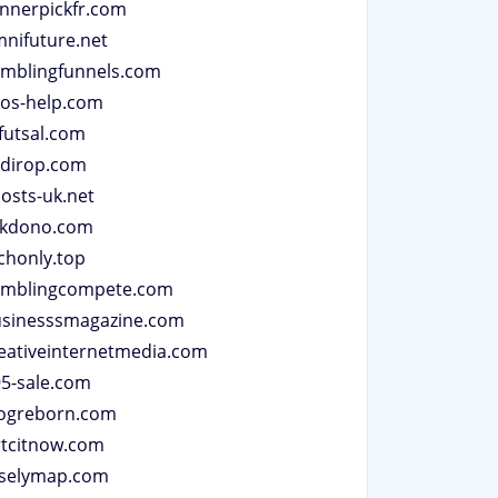
nnerpickfr.com
nifuture.net
mblingfunnels.com
os-help.com
futsal.com
dirop.com
osts-uk.net
skdono.com
chonly.top
amblingcompete.com
sinesssmagazine.com
eativeinternetmedia.com
5-sale.com
ogreborn.com
rtcitnow.com
selymap.com