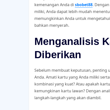
kemenangan Anda di
sbobet88
. Dengan
miliki, Anda dapat lebih mudah menentuk
memungkinkan Anda untuk mengetahui k
bahkan menyerah.
Menganalisis K
Diberikan
Sebelum membuat keputusan, penting un
Anda. Amati kartu yang Anda miliki serta
kombinasi yang kuat? Atau apakah kart
kemungkinan kartu lawan? Dengan anali
langkah-langkah yang akan diambil.