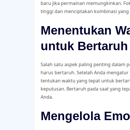
baru jika permainan memungkinkan. Fo
tinggi dan menciptakan kombinasi yang 
Menentukan Wa
untuk Bertaruh
Salah satu aspek paling penting dala
harus bertaruh. Setelah Anda mengatur
tentukan waktu yang tepat untuk berta
keputusan. Bertaruh pada saat yang te
Anda.
Mengelola Emos