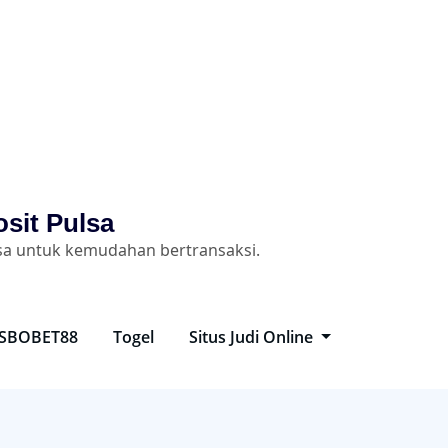
sit Pulsa
sa untuk kemudahan bertransaksi.
SBOBET88
Togel
Situs Judi Online