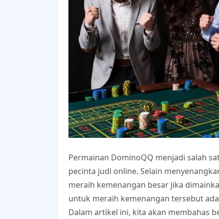
Permainan DominoQQ menjadi salah sat
pecinta judi online. Selain menyenangk
meraih kemenangan besar jika dimainkan
untuk meraih kemenangan tersebut adal
Dalam artikel ini, kita akan membahas b