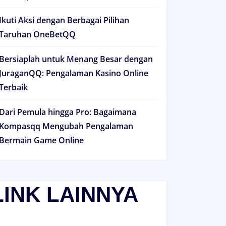
Ikuti Aksi dengan Berbagai Pilihan
Taruhan OneBetQQ
Bersiaplah untuk Menang Besar dengan
JuraganQQ: Pengalaman Kasino Online
Terbaik
Dari Pemula hingga Pro: Bagaimana
Kompasqq Mengubah Pengalaman
Bermain Game Online
LINK LAINNYA