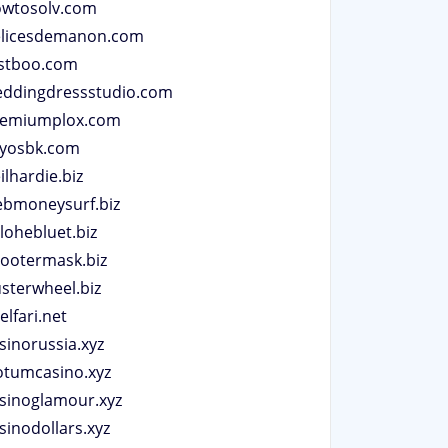
wtosolv.com
licesdemanon.com
stboo.com
ddingdressstudio.com
remiumplox.com
yosbk.com
ilhardie.biz
bmoneysurf.biz
lohebluet.biz
ootermask.biz
sterwheel.biz
elfari.net
sinorussia.xyz
otumcasino.xyz
sinoglamour.xyz
sinodollars.xyz