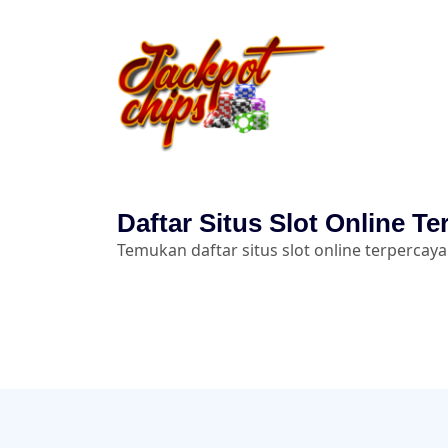
Skip
to
content
Daftar Situs Slot Online 
Temukan daftar situs slot online terperc