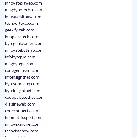
innovatexaweb.com
magdynotechco.com
infosparkitnow.com
techvortexco.com
geekifyweb.com
infoplazatech.com
bytegeniusxpert.com
innovatebytelab.com
infobytepro.com
magbytego.com
codegeniusnet.com
infoinsightnet.com
bytesourcehq.com
byteinsightnet.com
codepulsetechco.com
digizineweb.com
codeconnectx.com
infomatrixxpert.com
innovexaronet.com
techvistanow.com