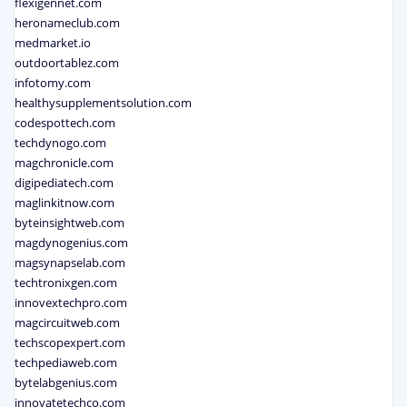
flexigennet.com
heronameclub.com
medmarket.io
outdoortablez.com
infotomy.com
healthysupplementsolution.com
codespottech.com
techdynogo.com
magchronicle.com
digipediatech.com
maglinkitnow.com
byteinsightweb.com
magdynogenius.com
magsynapselab.com
techtronixgen.com
innovextechpro.com
magcircuitweb.com
techscopexpert.com
techpediaweb.com
bytelabgenius.com
innovatetechco.com