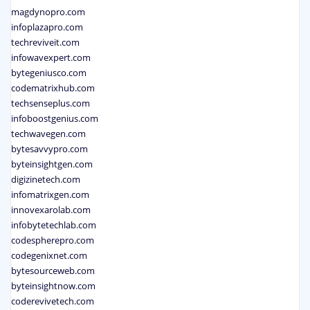
magdynopro.com
infoplazapro.com
techreviveit.com
infowavexpert.com
bytegeniusco.com
codematrixhub.com
techsenseplus.com
infoboostgenius.com
techwavegen.com
bytesavvypro.com
byteinsightgen.com
digizinetech.com
infomatrixgen.com
innovexarolab.com
infobytetechlab.com
codespherepro.com
codegenixnet.com
bytesourceweb.com
byteinsightnow.com
coderevivetech.com