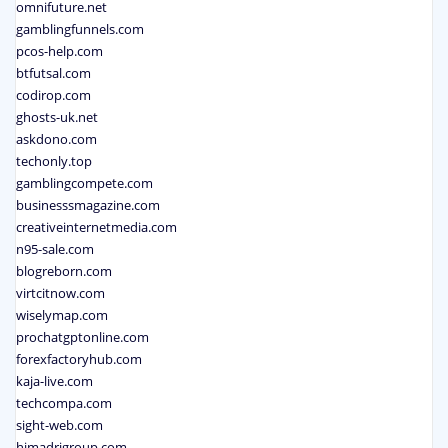
omnifuture.net
gamblingfunnels.com
pcos-help.com
btfutsal.com
codirop.com
ghosts-uk.net
askdono.com
techonly.top
gamblingcompete.com
businesssmagazine.com
creativeinternetmedia.com
n95-sale.com
blogreborn.com
virtcitnow.com
wiselymap.com
prochatgptonline.com
forexfactoryhub.com
kaja-live.com
techcompa.com
sight-web.com
himadrigroup.com