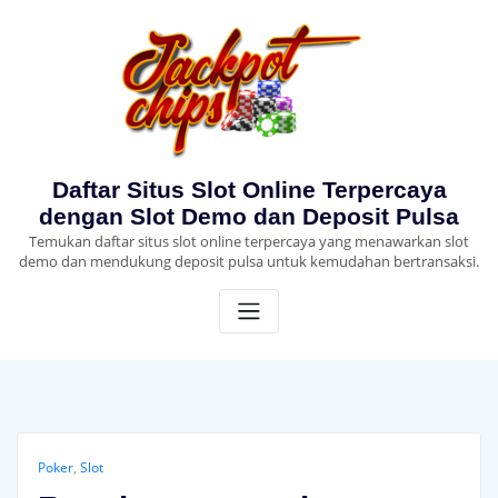
Skip
to
content
Daftar Situs Slot Online Terpercaya
dengan Slot Demo dan Deposit Pulsa
Temukan daftar situs slot online terpercaya yang menawarkan slot
demo dan mendukung deposit pulsa untuk kemudahan bertransaksi.
Poker
,
Slot