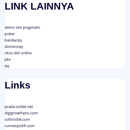
LINK LAINNYA
demo slot pragmatic
poker
bandarqq
dominoqq
situs slot online
pkv
qq
Links
prada-outlet.net
digigrowthpro.com
colttrickle.com
runnerpickfr.com