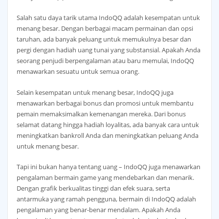
Salah satu daya tarik utama IndoQQ adalah kesempatan untuk
menang besar. Dengan berbagai macam permainan dan opsi
taruhan, ada banyak peluang untuk memukulnya besar dan
pergi dengan hadiah uang tunai yang substansial. Apakah Anda
seorang penjudi berpengalaman atau baru memulai, IndoQQ
menawarkan sesuatu untuk semua orang.
Selain kesempatan untuk menang besar, IndoQQ juga
menawarkan berbagai bonus dan promosi untuk membantu
pemain memaksimalkan kemenangan mereka. Dari bonus
selamat datang hingga hadiah loyalitas, ada banyak cara untuk
meningkatkan bankroll Anda dan meningkatkan peluang Anda
untuk menang besar.
Tapi ini bukan hanya tentang uang – IndoQQ juga menawarkan
pengalaman bermain game yang mendebarkan dan menarik.
Dengan grafik berkualitas tinggi dan efek suara, serta
antarmuka yang ramah pengguna, bermain di IndoQQ adalah
pengalaman yang benar-benar mendalam. Apakah Anda