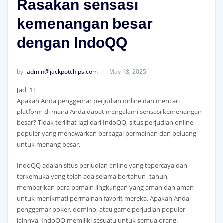
Rasakan sensasi
kemenangan besar
dengan IndoQQ
by
admin@jackpotchips.com
May 18, 2025
[ad_1]
Apakah Anda penggemar perjudian online dan mencari
platform di mana Anda dapat mengalami sensasi kemenangan
besar? Tidak terlihat lagi dari IndoQQ, situs perjudian online
populer yang menawarkan berbagai permainan dan peluang
untuk menang besar.
IndoQQ adalah situs perjudian online yang tepercaya dan
terkemuka yang telah ada selama bertahun -tahun,
memberikan para pemain lingkungan yang aman dan aman
untuk menikmati permainan favorit mereka. Apakah Anda
penggemar poker, domino, atau game perjudian populer
lainnya, IndoQQ memiliki sesuatu untuk semua orang.