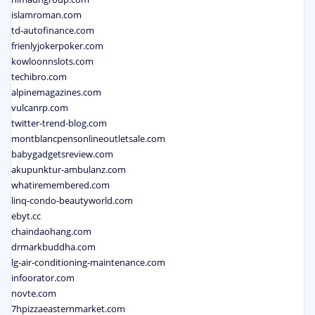
islamroman.com
td-autofinance.com
frienlyjokerpoker.com
kowloonnslots.com
techibro.com
alpinemagazines.com
vulcanrp.com
twitter-trend-blog.com
montblancpensonlineoutletsale.com
babygadgetsreview.com
akupunktur-ambulanz.com
whatiremembered.com
linq-condo-beautyworld.com
ebyt.cc
chaindaohang.com
drmarkbuddha.com
lg-air-conditioning-maintenance.com
infoorator.com
novte.com
7hpizzaeasternmarket.com