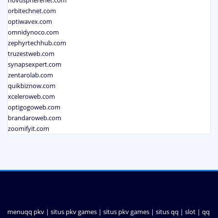
orbitechnet.com
optiwavex.com
omnidynoco.com
zephyrtechhub.com
truzestweb.com
synapsexpert.com
zentarolab.com
quikbiznow.com
xceleroweb.com
optigogoweb.com
brandaroweb.com
zoomifyit.com
menuqq pkv
|
situs pkv games
|
situs pkv games
|
situs qq
|
slot
|
qq