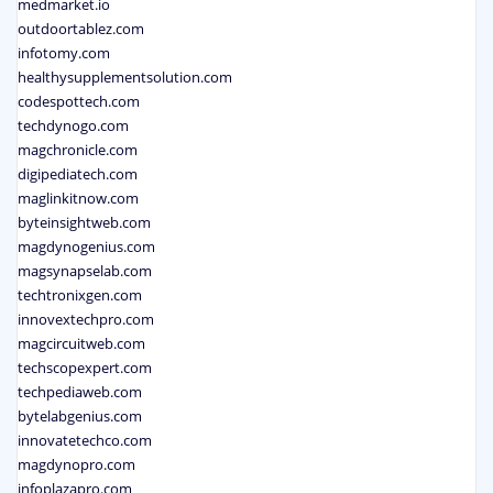
medmarket.io
outdoortablez.com
infotomy.com
healthysupplementsolution.com
codespottech.com
techdynogo.com
magchronicle.com
digipediatech.com
maglinkitnow.com
byteinsightweb.com
magdynogenius.com
magsynapselab.com
techtronixgen.com
innovextechpro.com
magcircuitweb.com
techscopexpert.com
techpediaweb.com
bytelabgenius.com
innovatetechco.com
magdynopro.com
infoplazapro.com