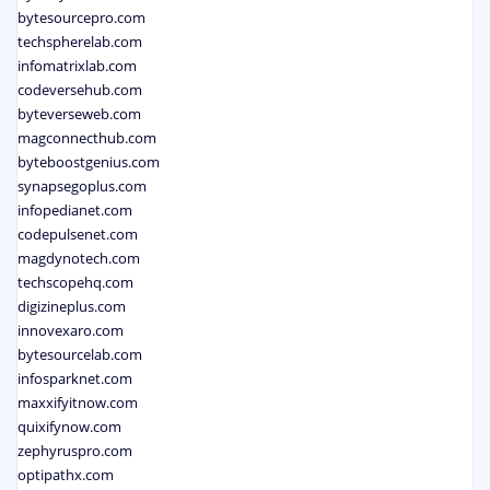
bytesourcepro.com
techspherelab.com
infomatrixlab.com
codeversehub.com
byteverseweb.com
magconnecthub.com
byteboostgenius.com
synapsegoplus.com
infopedianet.com
codepulsenet.com
magdynotech.com
techscopehq.com
digizineplus.com
innovexaro.com
bytesourcelab.com
infosparknet.com
maxxifyitnow.com
quixifynow.com
zephyruspro.com
optipathx.com