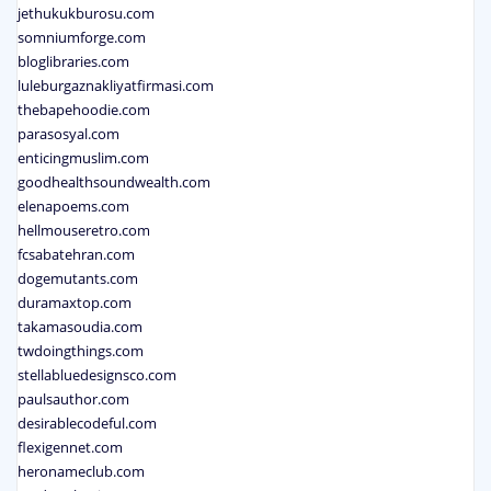
jethukukburosu.com
somniumforge.com
bloglibraries.com
luleburgaznakliyatfirmasi.com
thebapehoodie.com
parasosyal.com
enticingmuslim.com
goodhealthsoundwealth.com
elenapoems.com
hellmouseretro.com
fcsabatehran.com
dogemutants.com
duramaxtop.com
takamasoudia.com
twdoingthings.com
stellabluedesignsco.com
paulsauthor.com
desirablecodeful.com
flexigennet.com
heronameclub.com