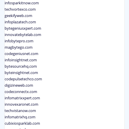
infosparkitnow.com
techvortexco.com
geekifyweb.com
infoplazatech.com
bytegeniusxpert.com
innovatebytelab.com
infobytepro.com
magbytego.com
codegeniusnet.com
infoinsightnet.com
bytesourcehq.com
byteinsightnet.com
codepulsetechco.com
digizineweb.com
codeconnectx.com
infomatrixxpert.com
innovexaronet.com
techvistanow.com
infomatrixhq.com
cubixiosparklab.com