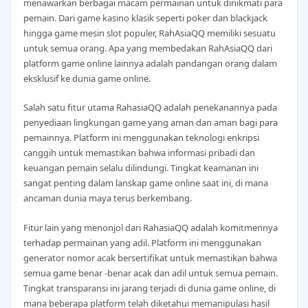
menawarkan berbagai macam permainan untuk dinikmati para
pemain. Dari game kasino klasik seperti poker dan blackjack
hingga game mesin slot populer, RahAsiaQQ memiliki sesuatu
untuk semua orang. Apa yang membedakan RahAsiaQQ dari
platform game online lainnya adalah pandangan orang dalam
eksklusif ke dunia game online.
Salah satu fitur utama RahasiaQQ adalah penekanannya pada
penyediaan lingkungan game yang aman dan aman bagi para
pemainnya. Platform ini menggunakan teknologi enkripsi
canggih untuk memastikan bahwa informasi pribadi dan
keuangan pemain selalu dilindungi. Tingkat keamanan ini
sangat penting dalam lanskap game online saat ini, di mana
ancaman dunia maya terus berkembang.
Fitur lain yang menonjol dari RahasiaQQ adalah komitmennya
terhadap permainan yang adil. Platform ini menggunakan
generator nomor acak bersertifikat untuk memastikan bahwa
semua game benar -benar acak dan adil untuk semua pemain.
Tingkat transparansi ini jarang terjadi di dunia game online, di
mana beberapa platform telah diketahui memanipulasi hasil