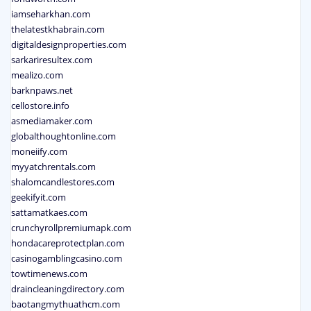
iamseharkhan.com
thelatestkhabrain.com
digitaldesignproperties.com
sarkariresultex.com
mealizo.com
barknpaws.net
cellostore.info
asmediamaker.com
globalthoughtonline.com
moneiify.com
myyatchrentals.com
shalomcandlestores.com
geekifyit.com
sattamatkaes.com
crunchyrollpremiumapk.com
hondacareprotectplan.com
casinogamblingcasino.com
towtimenews.com
draincleaningdirectory.com
baotangmythuathcm.com