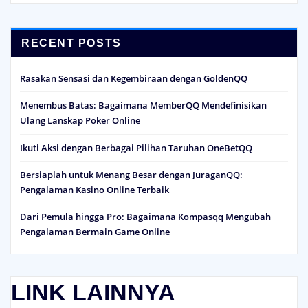
RECENT POSTS
Rasakan Sensasi dan Kegembiraan dengan GoldenQQ
Menembus Batas: Bagaimana MemberQQ Mendefinisikan
Ulang Lanskap Poker Online
Ikuti Aksi dengan Berbagai Pilihan Taruhan OneBetQQ
Bersiaplah untuk Menang Besar dengan JuraganQQ:
Pengalaman Kasino Online Terbaik
Dari Pemula hingga Pro: Bagaimana Kompasqq Mengubah
Pengalaman Bermain Game Online
LINK LAINNYA