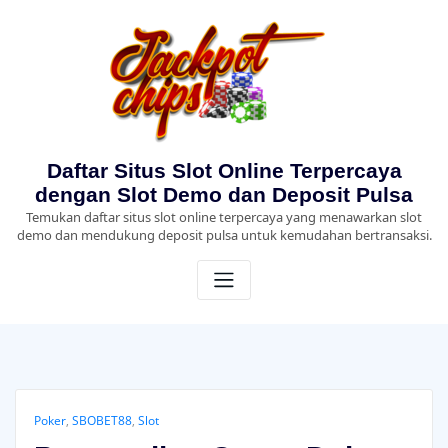
Skip
to
content
Daftar Situs Slot Online Terpercaya
dengan Slot Demo dan Deposit Pulsa
Temukan daftar situs slot online terpercaya yang menawarkan slot
demo dan mendukung deposit pulsa untuk kemudahan bertransaksi.
Poker
,
SBOBET88
,
Slot