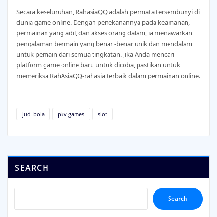
Secara keseluruhan, RahasiaQQ adalah permata tersembunyi di
dunia game online. Dengan penekanannya pada keamanan,
permainan yang adil, dan akses orang dalam, ia menawarkan
pengalaman bermain yang benar -benar unik dan mendalam
untuk pemain dari semua tingkatan. Jika Anda mencari
platform game online baru untuk dicoba, pastikan untuk
memeriksa RahAsiaQQ-rahasia terbaik dalam permainan online.
judi bola
pkv games
slot
SEARCH
Search