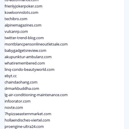
frienlyjokerpoker.com
kowloonnslots.com
techibro.com
alpinemagazines.com
vulcanrp.com
twitter-trend-blog.com
montblancpensonlineoutletsale.com
babygadgetsreview.com
akupunktur-ambulanz.com
whatiremembered.com
linq-condo-beautyworld.com
ebyt.cc
chaindaohang.com
drmarkbuddha.com
lg-air-conditioning-maintenance.com
infoorator.com
novte.com
7hpizzaeasternmarket.com
hollaendisches-viertel.com
proengine-ultra24.com