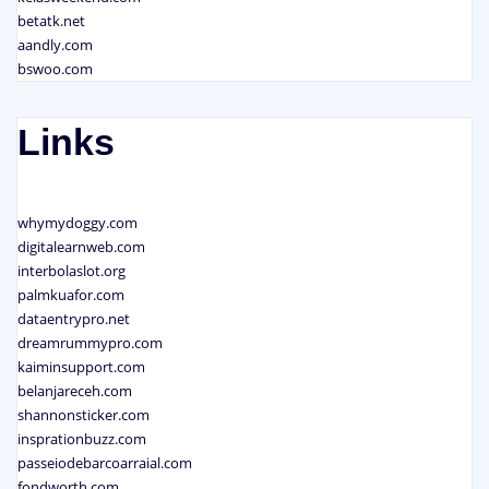
betatk.net
aandly.com
bswoo.com
Links
whymydoggy.com
digitalearnweb.com
interbolaslot.org
palmkuafor.com
dataentrypro.net
dreamrummypro.com
kaiminsupport.com
belanjareceh.com
shannonsticker.com
insprationbuzz.com
passeiodebarcoarraial.com
fondworth.com