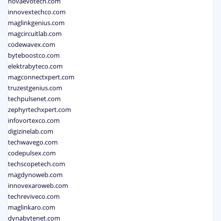
novaevotech.com
innovextechco.com
maglinkgenius.com
magcircuitlab.com
codewavex.com
byteboostco.com
elektrabyteco.com
magconnectxpert.com
truzestgenius.com
techpulsenet.com
zephyrtechxpert.com
infovortexco.com
digizinelab.com
techwavego.com
codepulsex.com
techscopetech.com
magdynoweb.com
innovexaroweb.com
techreviveco.com
maglinkaro.com
dynabytenet.com