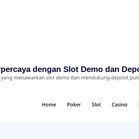
Terpercaya dengan Slot Demo dan Depo
aya yang menawarkan slot demo dan mendukung deposit pul
Home
Poker
Slot
Casino