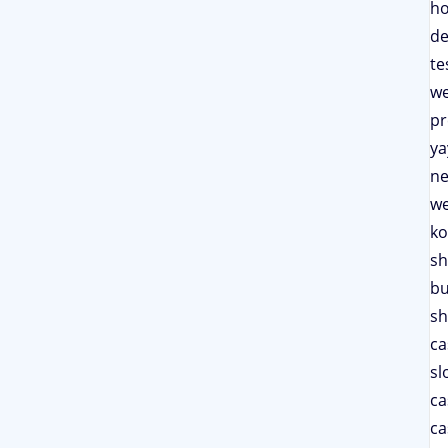
ho
de
te
we
p
ya
ne
we
ko
sh
bu
sh
ca
sl
ca
ca