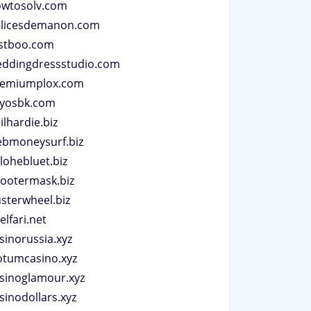
wtosolv.com
licesdemanon.com
stboo.com
ddingdressstudio.com
remiumplox.com
yosbk.com
ilhardie.biz
bmoneysurf.biz
lohebluet.biz
ootermask.biz
sterwheel.biz
elfari.net
sinorussia.xyz
otumcasino.xyz
sinoglamour.xyz
sinodollars.xyz