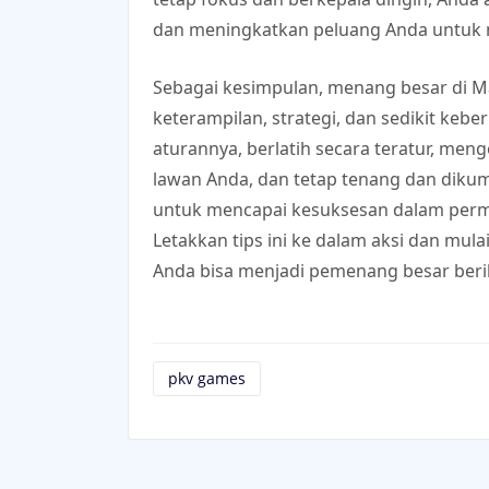
dan meningkatkan peluang Anda untuk 
Sebagai kesimpulan, menang besar di
keterampilan, strategi, dan sedikit ke
aturannya, berlatih secara teratur, men
lawan Anda, dan tetap tenang dan dikum
untuk mencapai kesuksesan dalam permai
Letakkan tips ini ke dalam aksi dan mula
Anda bisa menjadi pemenang besar beri
pkv games