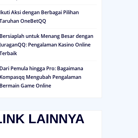
Ikuti Aksi dengan Berbagai Pilihan
Taruhan OneBetQQ
Bersiaplah untuk Menang Besar dengan
JuraganQQ: Pengalaman Kasino Online
Terbaik
Dari Pemula hingga Pro: Bagaimana
Kompasqq Mengubah Pengalaman
Bermain Game Online
LINK LAINNYA