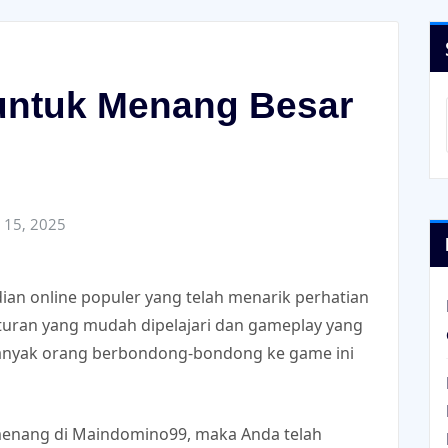
untuk Menang Besar
 15, 2025
an online populer yang telah menarik perhatian
turan yang mudah dipelajari dan gameplay yang
banyak orang berbondong-bondong ke game ini
menang di Maindomino99, maka Anda telah