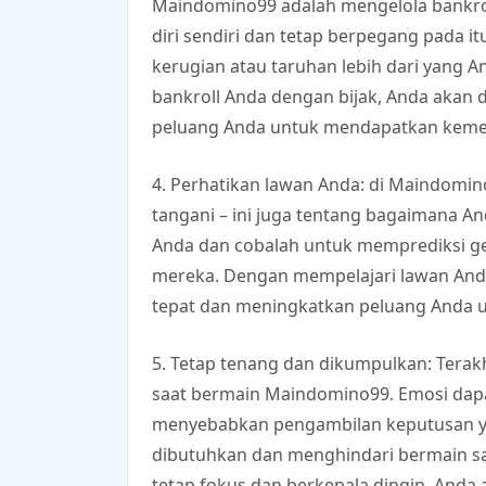
Maindomino99 adalah mengelola bankrol
diri sendiri dan tetap berpegang pada it
kerugian atau taruhan lebih dari yang
bankroll Anda dengan bijak, Anda akan
peluang Anda untuk mendapatkan keme
4. Perhatikan lawan Anda: di Maindomin
tangani – ini juga tentang bagaimana 
Anda dan cobalah untuk memprediksi ge
mereka. Dengan mempelajari lawan And
tepat dan meningkatkan peluang Anda 
5. Tetap tenang dan dikumpulkan: Terak
saat bermain Maindomino99. Emosi dap
menyebabkan pengambilan keputusan yan
dibutuhkan dan menghindari bermain sa
tetap fokus dan berkepala dingin, Anda