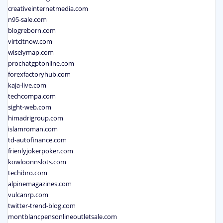
creativeinternetmedia.com
n95-sale.com
blogreborn.com
virtcitnow.com
wiselymap.com
prochatgptonline.com
forexfactoryhub.com
kaja-live.com
techcompa.com
sight-web.com
himadrigroup.com
islamroman.com
td-autofinance.com
frienlyjokerpoker.com
kowloonnslots.com
techibro.com
alpinemagazines.com
vulcanrp.com
twitter-trend-blog.com
montblancpensonlineoutletsale.com