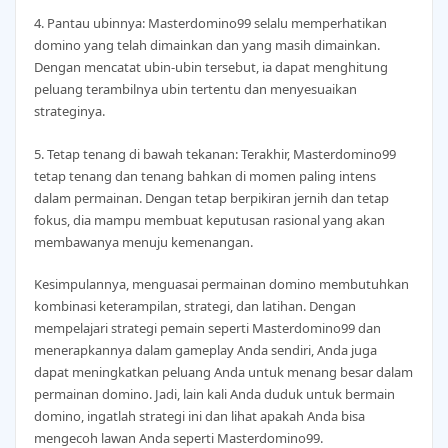
4. Pantau ubinnya: Masterdomino99 selalu memperhatikan
domino yang telah dimainkan dan yang masih dimainkan.
Dengan mencatat ubin-ubin tersebut, ia dapat menghitung
peluang terambilnya ubin tertentu dan menyesuaikan
strateginya.
5. Tetap tenang di bawah tekanan: Terakhir, Masterdomino99
tetap tenang dan tenang bahkan di momen paling intens
dalam permainan. Dengan tetap berpikiran jernih dan tetap
fokus, dia mampu membuat keputusan rasional yang akan
membawanya menuju kemenangan.
Kesimpulannya, menguasai permainan domino membutuhkan
kombinasi keterampilan, strategi, dan latihan. Dengan
mempelajari strategi pemain seperti Masterdomino99 dan
menerapkannya dalam gameplay Anda sendiri, Anda juga
dapat meningkatkan peluang Anda untuk menang besar dalam
permainan domino. Jadi, lain kali Anda duduk untuk bermain
domino, ingatlah strategi ini dan lihat apakah Anda bisa
mengecoh lawan Anda seperti Masterdomino99.