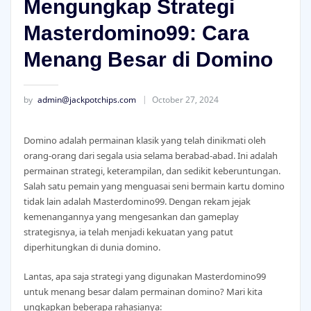
Mengungkap Strategi
Masterdomino99: Cara
Menang Besar di Domino
by
admin@jackpotchips.com
October 27, 2024
Domino adalah permainan klasik yang telah dinikmati oleh
orang-orang dari segala usia selama berabad-abad. Ini adalah
permainan strategi, keterampilan, dan sedikit keberuntungan.
Salah satu pemain yang menguasai seni bermain kartu domino
tidak lain adalah Masterdomino99. Dengan rekam jejak
kemenangannya yang mengesankan dan gameplay
strategisnya, ia telah menjadi kekuatan yang patut
diperhitungkan di dunia domino.
Lantas, apa saja strategi yang digunakan Masterdomino99
untuk menang besar dalam permainan domino? Mari kita
ungkapkan beberapa rahasianya: