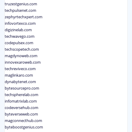
truzestgenius.com
techpulsenet.com
zephyrtechxpert.com
infovortexco.com
digizinelab.com
techwavego.com
codepulsex.com
techscopetech.com
magdynoweb.com
innovexaroweb.com
techreviveco.com
maglinkaro.com
dynabytenet.com
bytesourcepro.com
techspherelab.com
infomatrixlab.com
codeversehub.com
byteverseweb.com
magconnecthub.com
byteboostgenius.com