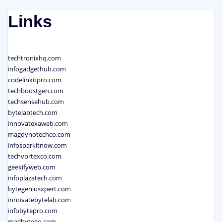
Links
techtronixhq.com
infogadgethub.com
codelinkitpro.com
techboostgen.com
techsensehub.com
bytelabtech.com
innovatexaweb.com
magdynotechco.com
infosparkitnow.com
techvortexco.com
geekifyweb.com
infoplazatech.com
bytegeniusxpert.com
innovatebytelab.com
infobytepro.com
magbytego.com