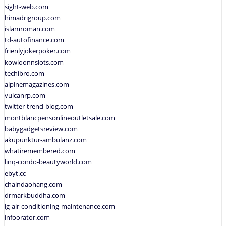
sight-web.com
himadrigroup.com
islamroman.com
td-autofinance.com
frienlyjokerpoker.com
kowloonnslots.com
techibro.com
alpinemagazines.com
vulcanrp.com
twitter-trend-blog.com
montblancpensonlineoutletsale.com
babygadgetsreview.com
akupunktur-ambulanz.com
whatiremembered.com
linq-condo-beautyworld.com
ebyt.cc
chaindaohang.com
drmarkbuddha.com
lg-air-conditioning-maintenance.com
infoorator.com