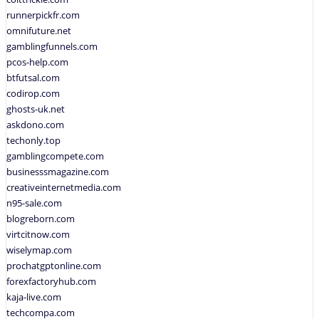
runnerpickfr.com
omnifuture.net
gamblingfunnels.com
pcos-help.com
btfutsal.com
codirop.com
ghosts-uk.net
askdono.com
techonly.top
gamblingcompete.com
businesssmagazine.com
creativeinternetmedia.com
n95-sale.com
blogreborn.com
virtcitnow.com
wiselymap.com
prochatgptonline.com
forexfactoryhub.com
kaja-live.com
techcompa.com