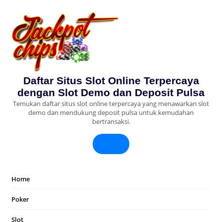
Skip
to
content
Daftar Situs Slot Online Terpercaya
dengan Slot Demo dan Deposit Pulsa
Temukan daftar situs slot online terpercaya yang menawarkan slot
demo dan mendukung deposit pulsa untuk kemudahan
bertransaksi.
Home
Poker
Slot