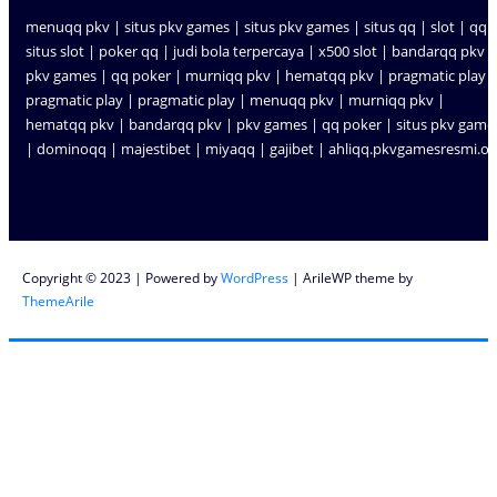
menuqq pkv
|
situs pkv games
|
situs pkv games
|
situs qq
|
slot
|
qq
situs slot
|
poker qq
|
judi bola terpercaya
|
x500 slot
|
bandarqq pkv
|
pkv games
|
qq poker
|
murniqq pkv
|
hematqq pkv
|
pragmatic play
|
pragmatic play
|
pragmatic play
|
menuqq pkv
|
murniqq pkv
|
hematqq pkv
|
bandarqq pkv
|
pkv games
|
qq poker
|
situs pkv game
|
dominoqq
|
majestibet
|
miyaqq
|
gajibet
|
ahliqq.pkvgamesresmi.or
Copyright © 2023 | Powered by
WordPress
|
ArileWP theme by
ThemeArile