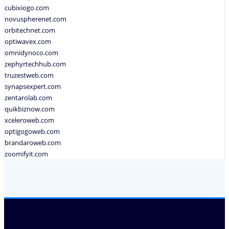
cubixiogo.com
novuspherenet.com
orbitechnet.com
optiwavex.com
omnidynoco.com
zephyrtechhub.com
truzestweb.com
synapsexpert.com
zentarolab.com
quikbiznow.com
xceleroweb.com
optigogoweb.com
brandaroweb.com
zoomifyit.com