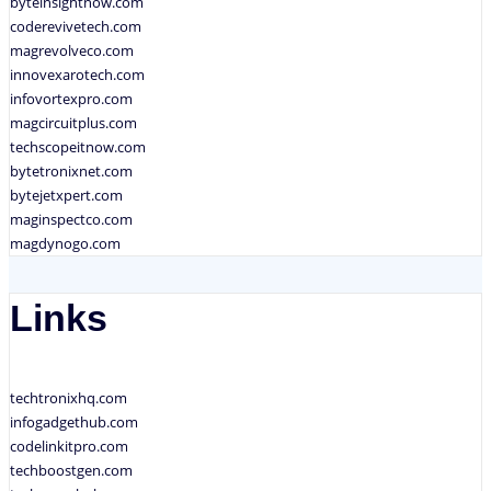
byteinsightnow.com
coderevivetech.com
magrevolveco.com
innovexarotech.com
infovortexpro.com
magcircuitplus.com
techscopeitnow.com
bytetronixnet.com
bytejetxpert.com
maginspectco.com
magdynogo.com
Links
techtronixhq.com
infogadgethub.com
codelinkitpro.com
techboostgen.com