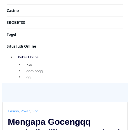
Casino
SBOBET88
Togel
Situs Judi Online
Poker Online
pkv
dominoqq
qq
pkv
bandarqq
qq
situs judi online
poker
Casino
,
Poker
,
Slot
pkv games
Mengapa Gocengqq
bandarqq
dominoqq