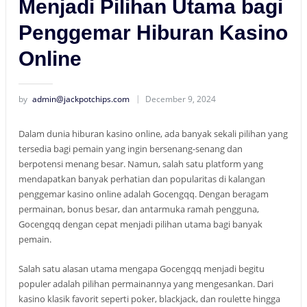
Menjadi Pilihan Utama bagi
pkv
qq
Penggemar Hiburan Kasino
pkv games
Taruhan Bola
Online
sbobet
sbobet
sbobet88
by
admin@jackpotchips.com
December 9, 2024
situs judi bola
Judi Slot Online
Dalam dunia hiburan kasino online, ada banyak sekali pilihan yang
tersedia bagi pemain yang ingin bersenang-senang dan
slot gacor
slot gacor hari ini
berpotensi menang besar. Namun, salah satu platform yang
slot gacor
mendapatkan banyak perhatian dan popularitas di kalangan
slot gacor
penggemar kasino online adalah Gocengqq. Dengan beragam
slot gacor hari ini
permainan, bonus besar, dan antarmuka ramah pengguna,
slot
Gocengqq dengan cepat menjadi pilihan utama bagi banyak
slot gacor
pemain.
slot
Salah satu alasan utama mengapa Gocengqq menjadi begitu
populer adalah pilihan permainannya yang mengesankan. Dari
kasino klasik favorit seperti poker, blackjack, dan roulette hingga