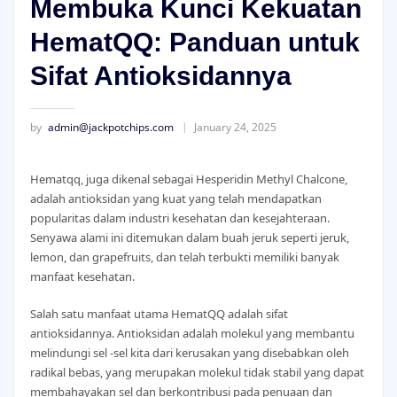
Membuka Kunci Kekuatan
HematQQ: Panduan untuk
Sifat Antioksidannya
by
admin@jackpotchips.com
January 24, 2025
Hematqq, juga dikenal sebagai Hesperidin Methyl Chalcone,
adalah antioksidan yang kuat yang telah mendapatkan
popularitas dalam industri kesehatan dan kesejahteraan.
Senyawa alami ini ditemukan dalam buah jeruk seperti jeruk,
lemon, dan grapefruits, dan telah terbukti memiliki banyak
manfaat kesehatan.
Salah satu manfaat utama HematQQ adalah sifat
antioksidannya. Antioksidan adalah molekul yang membantu
melindungi sel -sel kita dari kerusakan yang disebabkan oleh
radikal bebas, yang merupakan molekul tidak stabil yang dapat
membahayakan sel dan berkontribusi pada penuaan dan