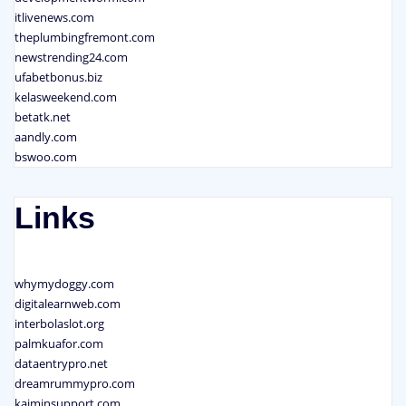
itlivenews.com
theplumbingfremont.com
newstrending24.com
ufabetbonus.biz
kelasweekend.com
betatk.net
aandly.com
bswoo.com
Links
whymydoggy.com
digitalearnweb.com
interbolaslot.org
palmkuafor.com
dataentrypro.net
dreamrummypro.com
kaiminsupport.com