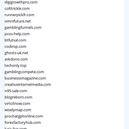
digigrowthpro.com
colttrickle.com
runnerpickfr.com
omnifuture.net
gamblingfunnels.com
pcos-help.com
btfutsal.com
codirop.com
ghosts-uk.net
askdono.com
techonly.top
gamblingcompete.com
businesssmagazine.com
creativeinternetmedia.com
n95-sale.com
blogreborn.com
virtcitnow.com
wiselymap.com
prochatgptonline.com
forexfactoryhub.com
kaja-live.com