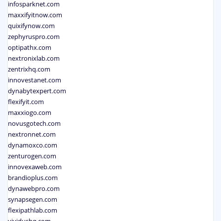
infosparknet.com
maxxifyitnow.com
quixifynow.com
zephyruspro.com
optipathx.com
nextronixlab.com
zentrixhq.com
innovestanet.com
dynabytexpert.com
flexifyit.com
maxxiogo.com
novusgotech.com
nextronnet.com
dynamoxco.com
zenturogen.com
innovexaweb.com
brandioplus.com
dynawebpro.com
synapsegen.com
flexipathlab.com
vividushq.com