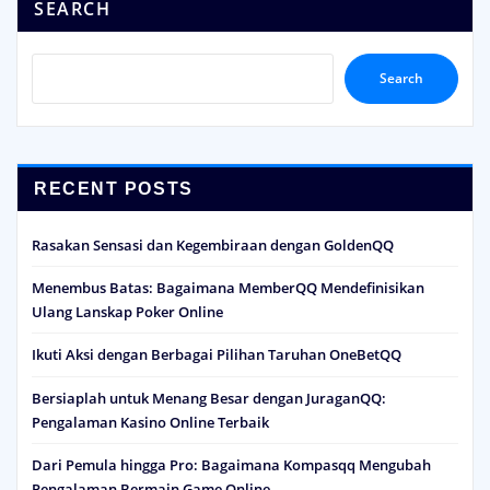
SEARCH
Search
RECENT POSTS
Rasakan Sensasi dan Kegembiraan dengan GoldenQQ
Menembus Batas: Bagaimana MemberQQ Mendefinisikan
Ulang Lanskap Poker Online
Ikuti Aksi dengan Berbagai Pilihan Taruhan OneBetQQ
Bersiaplah untuk Menang Besar dengan JuraganQQ:
Pengalaman Kasino Online Terbaik
Dari Pemula hingga Pro: Bagaimana Kompasqq Mengubah
Pengalaman Bermain Game Online