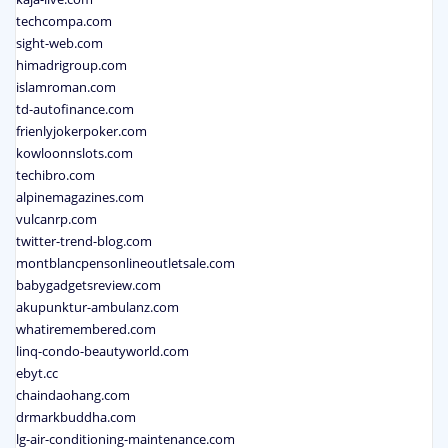
techcompa.com
sight-web.com
himadrigroup.com
islamroman.com
td-autofinance.com
frienlyjokerpoker.com
kowloonnslots.com
techibro.com
alpinemagazines.com
vulcanrp.com
twitter-trend-blog.com
montblancpensonlineoutletsale.com
babygadgetsreview.com
akupunktur-ambulanz.com
whatiremembered.com
linq-condo-beautyworld.com
ebyt.cc
chaindaohang.com
drmarkbuddha.com
lg-air-conditioning-maintenance.com