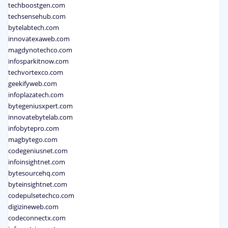
techboostgen.com
techsensehub.com
bytelabtech.com
innovatexaweb.com
magdynotechco.com
infosparkitnow.com
techvortexco.com
geekifyweb.com
infoplazatech.com
bytegeniusxpert.com
innovatebytelab.com
infobytepro.com
magbytego.com
codegeniusnet.com
infoinsightnet.com
bytesourcehq.com
byteinsightnet.com
codepulsetechco.com
digizineweb.com
codeconnectx.com