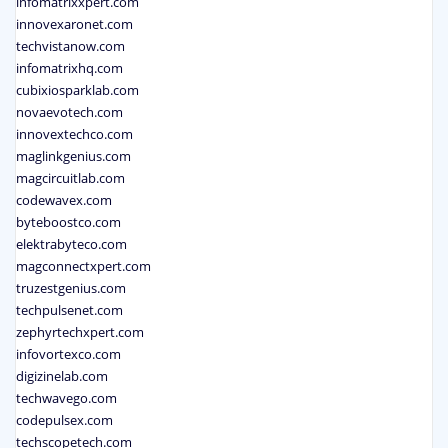
infomatrixxpert.com
innovexaronet.com
techvistanow.com
infomatrixhq.com
cubixiosparklab.com
novaevotech.com
innovextechco.com
maglinkgenius.com
magcircuitlab.com
codewavex.com
byteboostco.com
elektrabyteco.com
magconnectxpert.com
truzestgenius.com
techpulsenet.com
zephyrtechxpert.com
infovortexco.com
digizinelab.com
techwavego.com
codepulsex.com
techscopetech.com