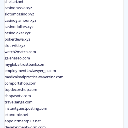
shelfari.net
casinorussia.xyz
slotumcasino.xyz
casinoglamour.xyz
casinodollars.xyz
casinojoker.xyz
pokerdewa.xyz
slot-wiki.xyz
watch2match.com
galenaseo.com
myglobaltrustbank.com
employmentlawlawyergo.com
medicalmalpracticelawyersinc.com
comportshop.com
topdecorshop.com
shopasotv.com
travelsanga.com
instantguestposting.com
ekonomie.net
appointmentplus.net
developmentworm.com