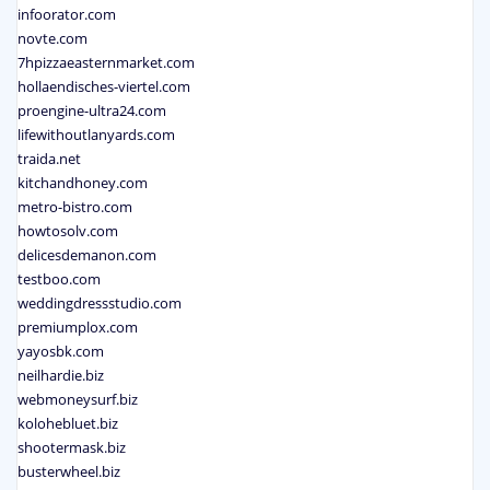
infoorator.com
novte.com
7hpizzaeasternmarket.com
hollaendisches-viertel.com
proengine-ultra24.com
lifewithoutlanyards.com
traida.net
kitchandhoney.com
metro-bistro.com
howtosolv.com
delicesdemanon.com
testboo.com
weddingdressstudio.com
premiumplox.com
yayosbk.com
neilhardie.biz
webmoneysurf.biz
kolohebluet.biz
shootermask.biz
busterwheel.biz