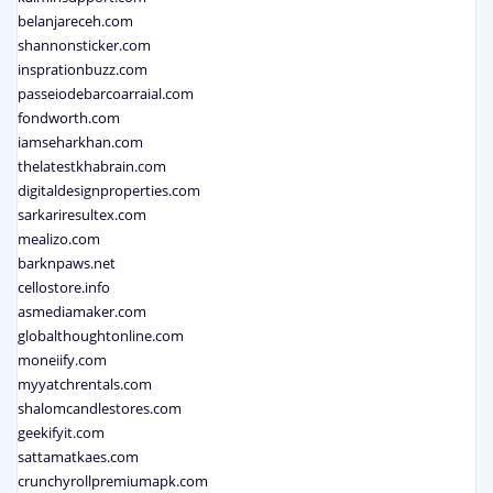
belanjareceh.com
shannonsticker.com
insprationbuzz.com
passeiodebarcoarraial.com
fondworth.com
iamseharkhan.com
thelatestkhabrain.com
digitaldesignproperties.com
sarkariresultex.com
mealizo.com
barknpaws.net
cellostore.info
asmediamaker.com
globalthoughtonline.com
moneiify.com
myyatchrentals.com
shalomcandlestores.com
geekifyit.com
sattamatkaes.com
crunchyrollpremiumapk.com