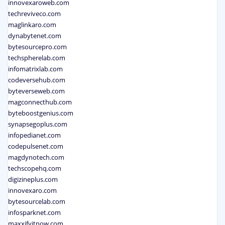
innovexaroweb.com
techreviveco.com
maglinkaro.com
dynabytenet.com
bytesourcepro.com
techspherelab.com
infomatrixlab.com
codeversehub.com
byteverseweb.com
magconnecthub.com
byteboostgenius.com
synapsegoplus.com
infopedianet.com
codepulsenet.com
magdynotech.com
techscopehq.com
digizineplus.com
innovexaro.com
bytesourcelab.com
infosparknet.com
maxxifyitnow.com