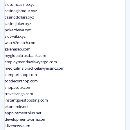
slotumcasino.xyz
casinoglamour.xyz
casinodollars.xyz
casinojoker.xyz
pokerdewa.xyz
slot-wiki.xyz
watch2match.com
galenaseo.com
myglobaltrustbank.com
employmentlawlawyergo.com
medicalmalpracticelawyersinc.com
comportshop.com
topdecorshop.com
shopasotv.com
travelsanga.com
instantguestposting.com
ekonomie.net
appointmentplus.net
developmentworm.com
itlivenews.com