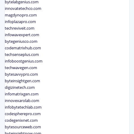
bytelabgenius.com
innovatetechco.com
magdynopro.com
infoplazapro.com
techreviveit.com
infowavexpert.com
bytegeniusco.com
codematrixhub.com
techsenseplus.com
infoboostgenius.com
techwavegen.com
bytesavvypro.com
byteinsightgen.com
digizinetech.com
infomatrixgen.com
innovexarolab.com
infobytetechlab.com
codespherepro.com
codegenixnet.com
bytesourceweb.com
byteinsightnow.com