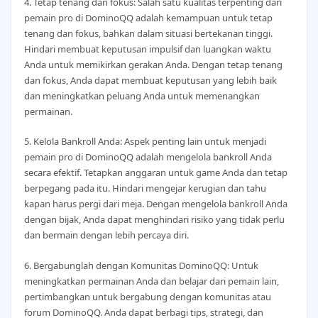
4. Tetap tenang dan fokus: Salah satu kualitas terpenting dari
pemain pro di DominoQQ adalah kemampuan untuk tetap
tenang dan fokus, bahkan dalam situasi bertekanan tinggi.
Hindari membuat keputusan impulsif dan luangkan waktu
Anda untuk memikirkan gerakan Anda. Dengan tetap tenang
dan fokus, Anda dapat membuat keputusan yang lebih baik
dan meningkatkan peluang Anda untuk memenangkan
permainan.
5. Kelola Bankroll Anda: Aspek penting lain untuk menjadi
pemain pro di DominoQQ adalah mengelola bankroll Anda
secara efektif. Tetapkan anggaran untuk game Anda dan tetap
berpegang pada itu. Hindari mengejar kerugian dan tahu
kapan harus pergi dari meja. Dengan mengelola bankroll Anda
dengan bijak, Anda dapat menghindari risiko yang tidak perlu
dan bermain dengan lebih percaya diri.
6. Bergabunglah dengan Komunitas DominoQQ: Untuk
meningkatkan permainan Anda dan belajar dari pemain lain,
pertimbangkan untuk bergabung dengan komunitas atau
forum DominoQQ. Anda dapat berbagi tips, strategi, dan