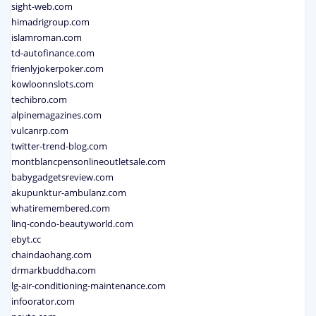
sight-web.com
himadrigroup.com
islamroman.com
td-autofinance.com
frienlyjokerpoker.com
kowloonnslots.com
techibro.com
alpinemagazines.com
vulcanrp.com
twitter-trend-blog.com
montblancpensonlineoutletsale.com
babygadgetsreview.com
akupunktur-ambulanz.com
whatiremembered.com
linq-condo-beautyworld.com
ebyt.cc
chaindaohang.com
drmarkbuddha.com
lg-air-conditioning-maintenance.com
infoorator.com