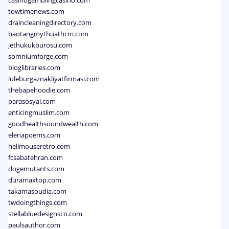
towtimenews.com
draincleaningdirectory.com
baotangmythuathcm.com
jethukukburosu.com
somniumforge.com
bloglibraries.com
luleburgaznakliyatfirmasi.com
thebapehoodie.com
parasosyal.com
enticingmuslim.com
goodhealthsoundwealth.com
elenapoems.com
hellmouseretro.com
fcsabatehran.com
dogemutants.com
duramaxtop.com
takamasoudia.com
twdoingthings.com
stellabluedesignsco.com
paulsauthor.com