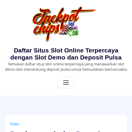
Skip
to
content
Daftar Situs Slot Online Terpercaya
dengan Slot Demo dan Deposit Pulsa
Temukan daftar situs slot online terpercaya yang menawarkan slot
demo dan mendukung deposit pulsa untuk kemudahan bertransaksi.
Poker