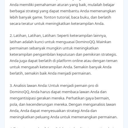
Anda memiliki pemahaman aturan yang baik, mulailah belajar
berbagai strategi yang dapat membantu Anda memenangkan
lebih banyak game. Tonton tutorial, baca buku, dan berlatih
secara teratur untuk meningkatkan keterampilan Anda.
2. Latihan, Latihan, Latihan: Seperti keterampilan lainnya,
latihan adalah kunci untuk menguasai DominoQQ. Mainkan
permainan sebanyak mungkin untuk meningkatkan
keterampilan pengambilan keputusan dan pemikiran strategis.
Anda juga dapat berlatih di platform online atau dengan teman
untuk mengasah keterampilan Anda. Semakin banyak Anda
berlatih, semakin baik Anda menjadi permainan.
3. Analisis lawan Anda: Untuk menjadi pemain pro di
DominoQQ, Anda harus dapat membaca lawan Anda dan
mengantisipasi gerakan mereka. Perhatikan gaya bermain,
pola, dan kecenderungan mereka. Dengan menganalisis lawan
Anda, Anda dapat menyesuaikan strategi Anda dan
meningkatkan peluang Anda untuk memenangkan permainan.