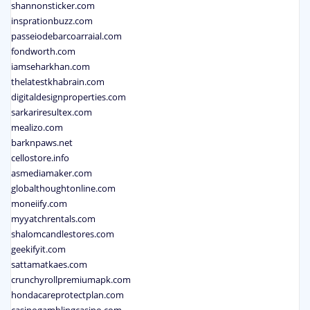
shannonsticker.com
insprationbuzz.com
passeiodebarcoarraial.com
fondworth.com
iamseharkhan.com
thelatestkhabrain.com
digitaldesignproperties.com
sarkariresultex.com
mealizo.com
barknpaws.net
cellostore.info
asmediamaker.com
globalthoughtonline.com
moneiify.com
myyatchrentals.com
shalomcandlestores.com
geekifyit.com
sattamatkaes.com
crunchyrollpremiumapk.com
hondacareprotectplan.com
casinogamblingcasino.com