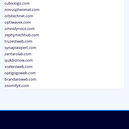
cubixiogo.com
novuspherenet.com
orbitechnet.com
optiwavex.com
omnidynoco.com
zephyrtechhub.com
truzestweb.com
synapsexpert.com
zentarolab.com
quikbiznow.com
xceleroweb.com
optigogoweb.com
brandaroweb.com
zoomifyit.com