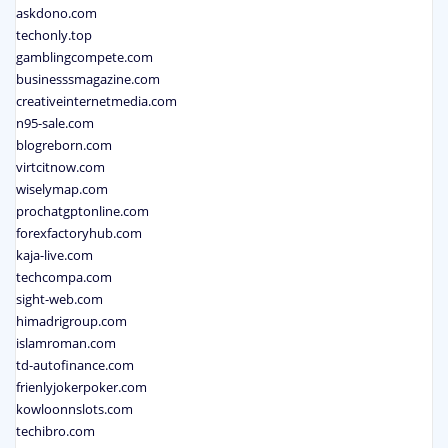
askdono.com
techonly.top
gamblingcompete.com
businesssmagazine.com
creativeinternetmedia.com
n95-sale.com
blogreborn.com
virtcitnow.com
wiselymap.com
prochatgptonline.com
forexfactoryhub.com
kaja-live.com
techcompa.com
sight-web.com
himadrigroup.com
islamroman.com
td-autofinance.com
frienlyjokerpoker.com
kowloonnslots.com
techibro.com