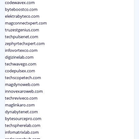
codewavex.com
byteboostco.com
elektrabyteco.com
magconnectxpert.com
truzestgenius.com
techpulsenet.com
zephyrtechxpert.com
infovortexco.com
digizinelab.com
techwavego.com
codepulsex.com
techscopetech.com
magdynoweb.com
innovexaroweb.com
techreviveco.com
maglinkaro.com
dynabytenet.com
bytesourcepro.com
techspherelab.com
infomatrixlab.com