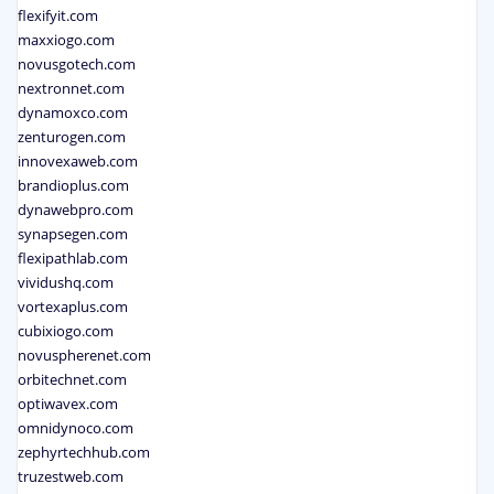
flexifyit.com
maxxiogo.com
novusgotech.com
nextronnet.com
dynamoxco.com
zenturogen.com
innovexaweb.com
brandioplus.com
dynawebpro.com
synapsegen.com
flexipathlab.com
vividushq.com
vortexaplus.com
cubixiogo.com
novuspherenet.com
orbitechnet.com
optiwavex.com
omnidynoco.com
zephyrtechhub.com
truzestweb.com