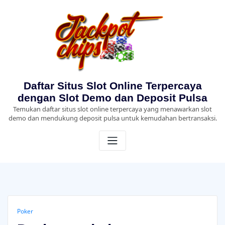
Skip
to
content
Daftar Situs Slot Online Terpercaya
dengan Slot Demo dan Deposit Pulsa
Temukan daftar situs slot online terpercaya yang menawarkan slot
demo dan mendukung deposit pulsa untuk kemudahan bertransaksi.
Poker