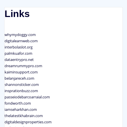
Links
whymydoggy.com
digitalearnweb.com
interbolaslot.org
palmkuafor.com
dataentrypro.net
dreamrummypro.com
kaiminsupport.com
belanjareceh.com
shannonsticker.com
insprationbuzz.com
passeiodebarcoarraial.com
fondworth.com
iamseharkhan.com
thelatestkhabrain.com
digitaldesignproperties.com