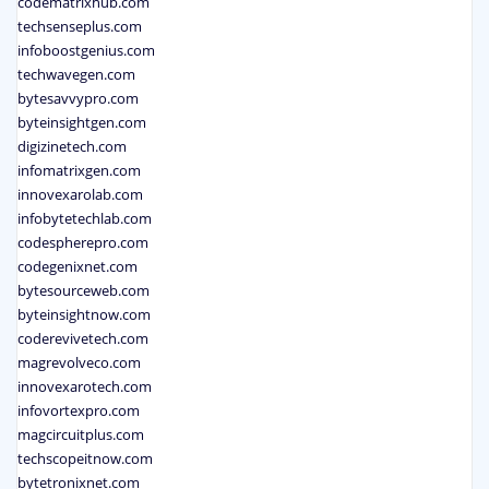
codematrixhub.com
techsenseplus.com
infoboostgenius.com
techwavegen.com
bytesavvypro.com
byteinsightgen.com
digizinetech.com
infomatrixgen.com
innovexarolab.com
infobytetechlab.com
codespherepro.com
codegenixnet.com
bytesourceweb.com
byteinsightnow.com
coderevivetech.com
magrevolveco.com
innovexarotech.com
infovortexpro.com
magcircuitplus.com
techscopeitnow.com
bytetronixnet.com