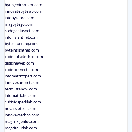
bytegeniusxpert.com
innovatebytelab.com
infobytepro.com
magbytego.com
codegeniusnet.com
infoinsightnet.com
bytesourcehq.com
byteinsightnet.com
codepulsetechco.com
digizineweb.com
codeconnectx.com
infomatrixxpert.com
innovexaronet.com
techvistanow.com
infomatrixhq.com
cubixiosparklab.com
novaevotech.com
innovextechco.com
maglinkgenius.com
magcircuitlab.com