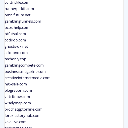
colttrickle.com
runnerpickfr.com
omnifuture.net
gamblingfunnels.com
pcos-help.com
btfutsal.com
codirop.com
ghosts-uk.net
askdono.com
techonly.top
gamblingcompete.com
businesssmagazine.com
creativeinternetmedia.com
n95-sale.com
blogreborn.com
virtcitnow.com
wiselymap.com
prochatgptonline.com
forexfactoryhub.com
kaja-live.com