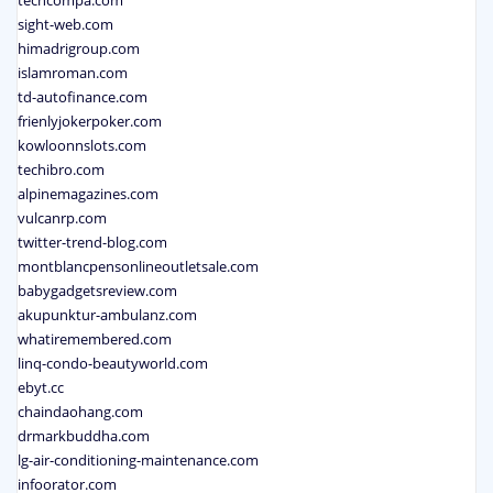
techcompa.com
sight-web.com
himadrigroup.com
islamroman.com
td-autofinance.com
frienlyjokerpoker.com
kowloonnslots.com
techibro.com
alpinemagazines.com
vulcanrp.com
twitter-trend-blog.com
montblancpensonlineoutletsale.com
babygadgetsreview.com
akupunktur-ambulanz.com
whatiremembered.com
linq-condo-beautyworld.com
ebyt.cc
chaindaohang.com
drmarkbuddha.com
lg-air-conditioning-maintenance.com
infoorator.com