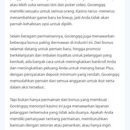
atau lebih suka sensasi slot dan poker video, Gocengqq
memiliki sesuatu untuk semua orang. Kasino terus -menerus
menambahkan game baru ke lineup, jadi Anda tidak akan
pernah kehabisan opsi untuk dipilih.
Selain beragam permainannya, Gocengqq juga menawarkan
beberapa bonus paling dermawan di industri ini. Dari bonus
selamat datang untuk pemain baru, hingga promosi
berkelanjutan dan imbalan loyalitas untuk pelanggan yang
kembali, ada banyak cara untuk meningkatkan bankroll Anda
dan meningkatkan peluang Anda untuk menang besar. Plus,
dengan persyaratan deposit minimum yang rendah, Gocengqq
memudahkan pemain dari semua anggaran untuk ikut serta
dalam aksi tersebut.
Tapi bukan hanya permainan dan bonus yang membuat
Gocengqq menonjol-kasino ini juga menawarkan layanan
pelanggan terkemuka yang tidak ada duanya. Apakah Anda
memiliki pertanyaan tentang permainan, membutuhkan
bantuan dengan setoran atau penarikan, atau hanya ingin