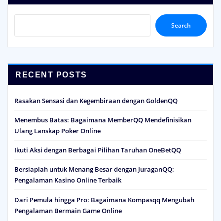
Search
RECENT POSTS
Rasakan Sensasi dan Kegembiraan dengan GoldenQQ
Menembus Batas: Bagaimana MemberQQ Mendefinisikan
Ulang Lanskap Poker Online
Ikuti Aksi dengan Berbagai Pilihan Taruhan OneBetQQ
Bersiaplah untuk Menang Besar dengan JuraganQQ:
Pengalaman Kasino Online Terbaik
Dari Pemula hingga Pro: Bagaimana Kompasqq Mengubah
Pengalaman Bermain Game Online