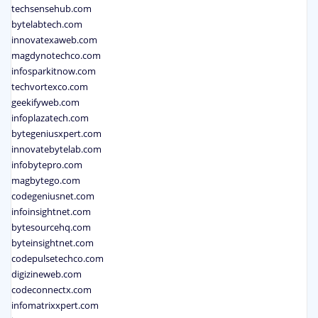
techsensehub.com
bytelabtech.com
innovatexaweb.com
magdynotechco.com
infosparkitnow.com
techvortexco.com
geekifyweb.com
infoplazatech.com
bytegeniusxpert.com
innovatebytelab.com
infobytepro.com
magbytego.com
codegeniusnet.com
infoinsightnet.com
bytesourcehq.com
byteinsightnet.com
codepulsetechco.com
digizineweb.com
codeconnectx.com
infomatrixxpert.com