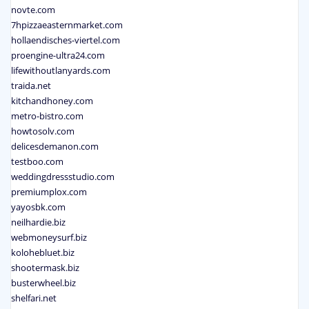
novte.com
7hpizzaeasternmarket.com
hollaendisches-viertel.com
proengine-ultra24.com
lifewithoutlanyards.com
traida.net
kitchandhoney.com
metro-bistro.com
howtosolv.com
delicesdemanon.com
testboo.com
weddingdressstudio.com
premiumplox.com
yayosbk.com
neilhardie.biz
webmoneysurf.biz
kolohebluet.biz
shootermask.biz
busterwheel.biz
shelfari.net