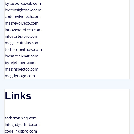
bytesourceweb.com
byteinsightnow.com
coderevivetech.com
magrevolveco.com
innovexarotech.com
infovortexpro.com
magcircuitplus.com
techscopeitnow.com
bytetronixnet.com
bytejetxpert.com
maginspectco.com
magdynogo.com
Links
techtronixhq.com
infogadgethub.com
codelinkitpro.com