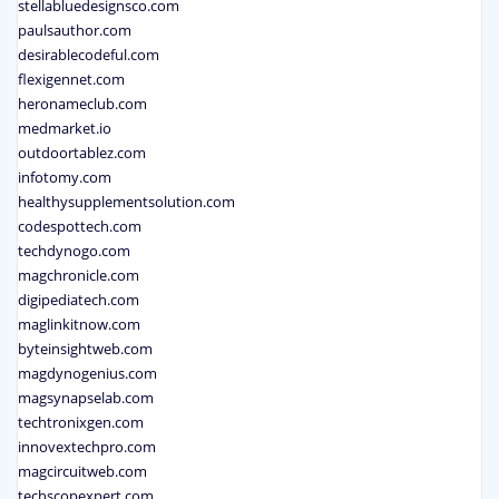
stellabluedesignsco.com
paulsauthor.com
desirablecodeful.com
flexigennet.com
heronameclub.com
medmarket.io
outdoortablez.com
infotomy.com
healthysupplementsolution.com
codespottech.com
techdynogo.com
magchronicle.com
digipediatech.com
maglinkitnow.com
byteinsightweb.com
magdynogenius.com
magsynapselab.com
techtronixgen.com
innovextechpro.com
magcircuitweb.com
techscopexpert.com