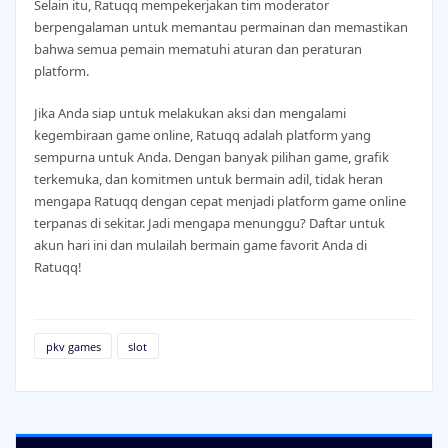
Selain itu, Ratuqq mempekerjakan tim moderator
berpengalaman untuk memantau permainan dan memastikan
bahwa semua pemain mematuhi aturan dan peraturan
platform.
Jika Anda siap untuk melakukan aksi dan mengalami
kegembiraan game online, Ratuqq adalah platform yang
sempurna untuk Anda. Dengan banyak pilihan game, grafik
terkemuka, dan komitmen untuk bermain adil, tidak heran
mengapa Ratuqq dengan cepat menjadi platform game online
terpanas di sekitar. Jadi mengapa menunggu? Daftar untuk
akun hari ini dan mulailah bermain game favorit Anda di
Ratuqq!
pkv games
slot