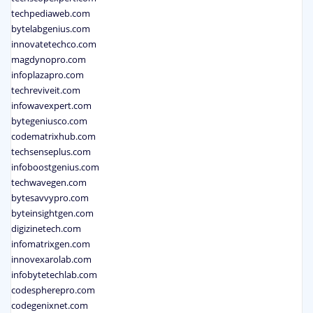
techpediaweb.com
bytelabgenius.com
innovatetechco.com
magdynopro.com
infoplazapro.com
techreviveit.com
infowavexpert.com
bytegeniusco.com
codematrixhub.com
techsenseplus.com
infoboostgenius.com
techwavegen.com
bytesavvypro.com
byteinsightgen.com
digizinetech.com
infomatrixgen.com
innovexarolab.com
infobytetechlab.com
codespherepro.com
codegenixnet.com