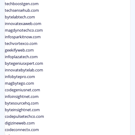
techboostgen.com
techsensehub.com
bytelabtech.com
innovatexaweb.com
magdynotechco.com
infosparkitnow.com
techvortexco.com
geekifyweb.com
infoplazatech.com
bytegeniusxpert.com
innovatebytelab.com
infobytepro.com
magbytego.com
codegeniusnet.com
infoinsightnet.com
bytesourcehq.com
byteinsightnet.com
codepulsetechco.com
digizineweb.com
codeconnectx.com