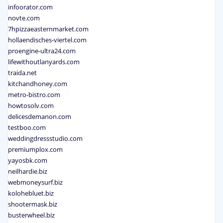
infoorator.com
novte.com
7hpizzaeasternmarket.com
hollaendisches-viertel.com
proengine-ultra24.com
lifewithoutlanyards.com
traida.net
kitchandhoney.com
metro-bistro.com
howtosolv.com
delicesdemanon.com
testboo.com
weddingdressstudio.com
premiumplox.com
yayosbk.com
neilhardie.biz
webmoneysurf.biz
kolohebluet.biz
shootermask.biz
busterwheel.biz