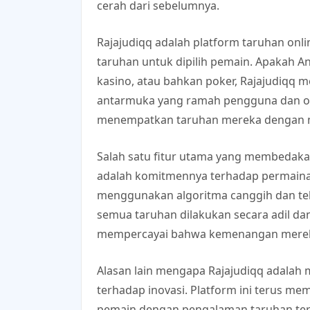
cerah dari sebelumnya.
Rajajudiqq adalah platform taruhan on
taruhan untuk dipilih pemain. Apakah 
kasino, atau bahkan poker, Rajajudiqq 
antarmuka yang ramah pengguna dan o
menempatkan taruhan mereka dengan m
Salah satu fitur utama yang membedakan
adalah komitmennya terhadap permainan 
menggunakan algoritma canggih dan te
semua taruhan dilakukan secara adil da
mempercayai bahwa kemenangan mereka
Alasan lain mengapa Rajajudiqq adalah
terhadap inovasi. Platform ini terus 
pemain dengan pengalaman taruhan terb