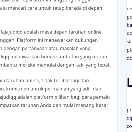
elalu mencari cara untuk tetap berada di depan
de
po
b
Rajajudiqq adalah masa depan taruhan online
d
anggan. Platform ini menawarkan dukungan
si
 dengan pertanyaan atau masalah yang
pk
jajudiqq menawarkan bonus sambutan yang murah
q
embantu mereka memulai dengan kaki yang tepat.
a taruhan online, tidak terlihat lagi dari
an, komitmen untuk permainan yang adil, dan
ajudiqq adalah platform pilihan bagi para pemain
nempatkan taruhan Anda dan mulai menang besar
pr
di
co