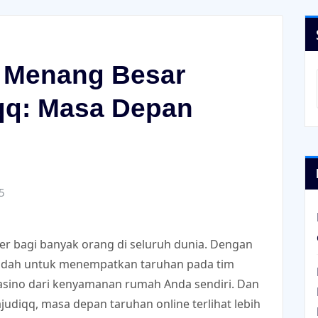
k Menang Besar
qq: Masa Depan
25
ler bagi banyak orang di seluruh dunia. Dengan
mudah untuk menempatkan taruhan pada tim
kasino dari kenyamanan rumah Anda sendiri. Dan
udiqq, masa depan taruhan online terlihat lebih