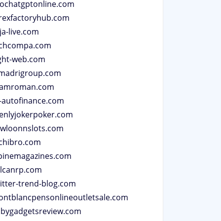
ochatgptonline.com
rexfactoryhub.com
ja-live.com
echcompa.com
ght-web.com
madrigroup.com
slamroman.com
-autofinance.com
ienlyjokerpoker.com
wloonnslots.com
chibro.com
pinemagazines.com
lcanrp.com
itter-trend-blog.com
ntblancpensonlineoutletsale.com
bygadgetsreview.com