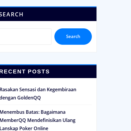
SEARCH
Search
RECENT POSTS
Rasakan Sensasi dan Kegembiraan
dengan GoldenQQ
Menembus Batas: Bagaimana
MemberQQ Mendefinisikan Ulang
Lanskap Poker Online