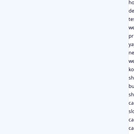
ho
de
te
we
p
ya
ne
we
ko
sh
bu
sh
ca
sl
ca
ca