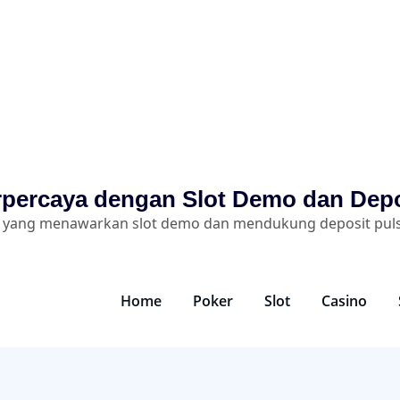
Terpercaya dengan Slot Demo dan Depo
aya yang menawarkan slot demo dan mendukung deposit pul
Home
Poker
Slot
Casino