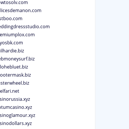
wtosolv.com
licesdemanon.com
stboo.com
ddingdressstudio.com
remiumplox.com
yosbk.com
ilhardie.biz
bmoneysurf.biz
lohebluet.biz
ootermask.biz
sterwheel.biz
elfari.net
sinorussia.xyz
otumcasino.xyz
sinoglamour.xyz
sinodollars.xyz