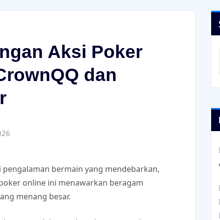
ngan Aksi Poker
 CrownQQ dan
r
026
i pengalaman bermain yang mendebarkan,
poker online ini menawarkan beragam
uang menang besar.