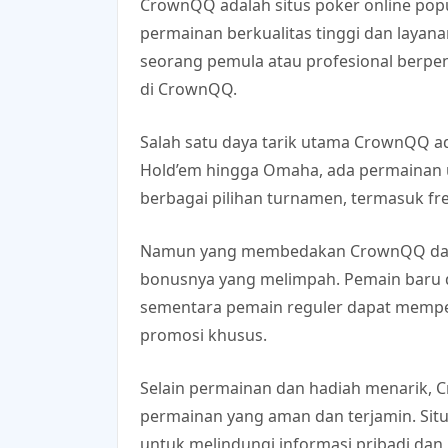
CrownQQ adalah situs poker online popu
permainan berkualitas tinggi dan layan
seorang pemula atau profesional berpe
di CrownQQ.
Salah satu daya tarik utama CrownQQ a
Hold’em hingga Omaha, ada permainan u
berbagai pilihan turnamen, termasuk fr
Namun yang membedakan CrownQQ dari s
bonusnya yang melimpah. Pemain baru
sementara pemain reguler dapat mempero
promosi khusus.
Selain permainan dan hadiah menarik,
permainan yang aman dan terjamin. Situ
untuk melindungi informasi pribadi da