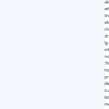
ak
w
li
eb
c
d
lg
in
no
7h
ho
pr
li
tr
ki
me