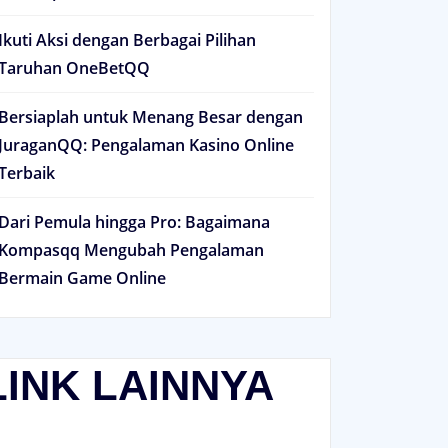
Ikuti Aksi dengan Berbagai Pilihan
Taruhan OneBetQQ
Bersiaplah untuk Menang Besar dengan
JuraganQQ: Pengalaman Kasino Online
Terbaik
Dari Pemula hingga Pro: Bagaimana
Kompasqq Mengubah Pengalaman
Bermain Game Online
LINK LAINNYA