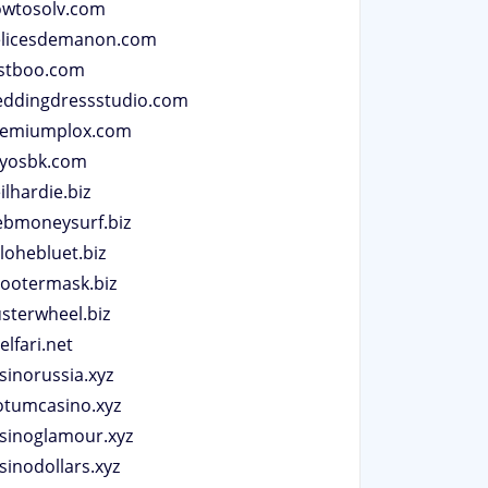
wtosolv.com
licesdemanon.com
stboo.com
ddingdressstudio.com
remiumplox.com
yosbk.com
ilhardie.biz
bmoneysurf.biz
lohebluet.biz
ootermask.biz
sterwheel.biz
elfari.net
sinorussia.xyz
otumcasino.xyz
sinoglamour.xyz
sinodollars.xyz