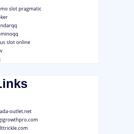
mo slot pragmatic
ker
andarqq
ominoqq
tus slot online
v
q
Links
ada-outlet.net
gigrowthpro.com
lttrickle.com