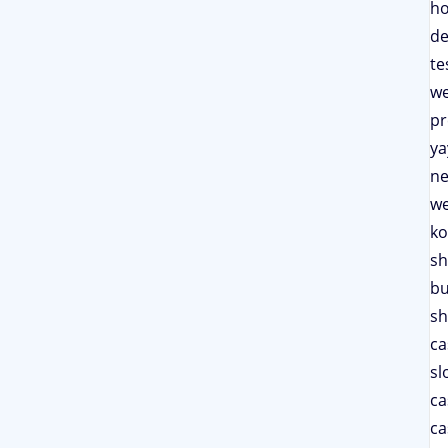
ho
de
te
we
p
ya
ne
we
ko
sh
bu
sh
ca
sl
ca
ca