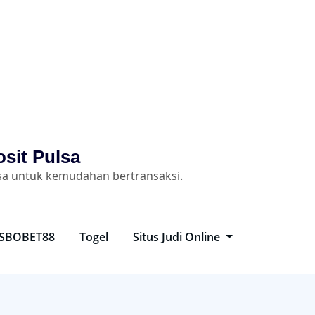
sit Pulsa
sa untuk kemudahan bertransaksi.
SBOBET88
Togel
Situs Judi Online