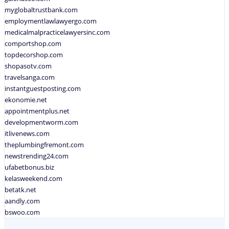
myglobaltrustbank.com
employmentlawlawyergo.com
medicalmalpracticelawyersinc.com
comportshop.com
topdecorshop.com
shopasotv.com
travelsanga.com
instantguestposting.com
ekonomie.net
appointmentplus.net
developmentworm.com
itlivenews.com
theplumbingfremont.com
newstrending24.com
ufabetbonus.biz
kelasweekend.com
betatk.net
aandly.com
bswoo.com