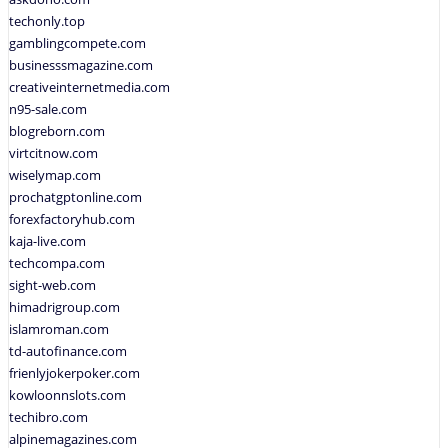
techonly.top
gamblingcompete.com
businesssmagazine.com
creativeinternetmedia.com
n95-sale.com
blogreborn.com
virtcitnow.com
wiselymap.com
prochatgptonline.com
forexfactoryhub.com
kaja-live.com
techcompa.com
sight-web.com
himadrigroup.com
islamroman.com
td-autofinance.com
frienlyjokerpoker.com
kowloonnslots.com
techibro.com
alpinemagazines.com