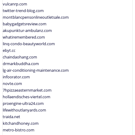
vulcanrp.com
twitter-trend-blog.com
montblancpensonlineoutletsale.com
babygadgetsreview.com
akupunktur-ambulanz.com
whatiremembered.com
linq-condo-beautyworld.com
ebyt.cc
chaindaohang.com
drmarkbuddha.com
lg-air-conditioning-maintenance.com
infoorator.com
novte.com
7hpizzaeasternmarket.com
hollaendisches-viertel.com
proengine-ultra24.com
lifewithoutlanyards.com
traida.net
kitchandhoney.com
metro-bistro.com