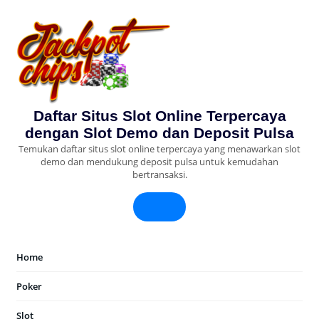
Skip
to
content
Daftar Situs Slot Online Terpercaya
dengan Slot Demo dan Deposit Pulsa
Temukan daftar situs slot online terpercaya yang menawarkan slot
demo dan mendukung deposit pulsa untuk kemudahan
bertransaksi.
Home
Poker
Slot