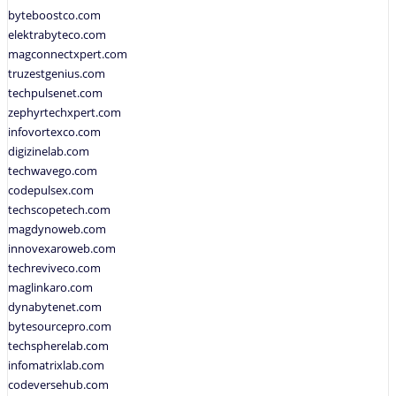
byteboostco.com
elektrabyteco.com
magconnectxpert.com
truzestgenius.com
techpulsenet.com
zephyrtechxpert.com
infovortexco.com
digizinelab.com
techwavego.com
codepulsex.com
techscopetech.com
magdynoweb.com
innovexaroweb.com
techreviveco.com
maglinkaro.com
dynabytenet.com
bytesourcepro.com
techspherelab.com
infomatrixlab.com
codeversehub.com