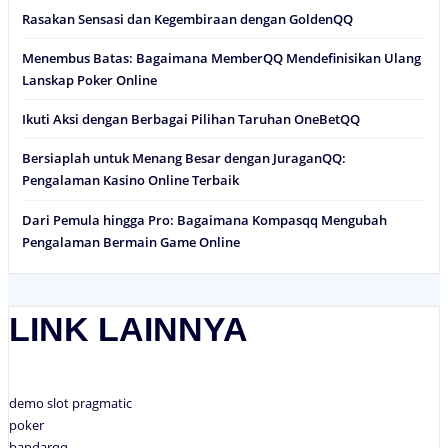
Rasakan Sensasi dan Kegembiraan dengan GoldenQQ
Menembus Batas: Bagaimana MemberQQ Mendefinisikan Ulang
Lanskap Poker Online
Ikuti Aksi dengan Berbagai Pilihan Taruhan OneBetQQ
Bersiaplah untuk Menang Besar dengan JuraganQQ:
Pengalaman Kasino Online Terbaik
Dari Pemula hingga Pro: Bagaimana Kompasqq Mengubah
Pengalaman Bermain Game Online
LINK LAINNYA
demo slot pragmatic
poker
bandarqq