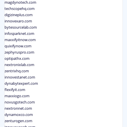
magdynotech.com
techscopehq.com
digizineplus.com
innovexaro.com
bytesourcelab.com
infosparknet.com
maxxifyitnow.com
quixifynow.com
zephyruspro.com
optipathx.com
nextronixlab.com
zentrixhq.com
innovestanet.com
dynabytexpert.com
flexifyit.com
maxxiogo.com
novusgotech.com
nextronnet.com
dynamoxco.com
zenturogen.com
innovexaweb.com