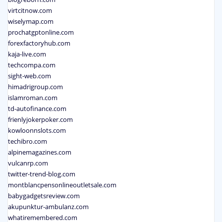
virtcitnow.com
wiselymap.com
prochatgptonline.com
forexfactoryhub.com
kaja-live.com
techcompa.com
sight-web.com
himadrigroup.com
islamroman.com
td-autofinance.com
frienlyjokerpoker.com
kowloonnslots.com
techibro.com
alpinemagazines.com
vulcanrp.com
twitter-trend-blog.com
montblancpensonlineoutletsale.com
babygadgetsreview.com
akupunktur-ambulanz.com
whatiremembered.com