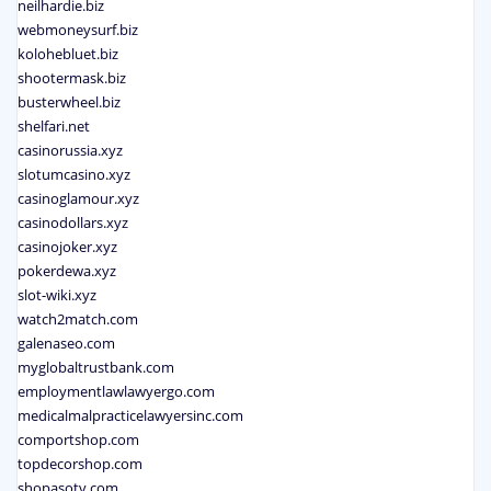
neilhardie.biz
webmoneysurf.biz
kolohebluet.biz
shootermask.biz
busterwheel.biz
shelfari.net
casinorussia.xyz
slotumcasino.xyz
casinoglamour.xyz
casinodollars.xyz
casinojoker.xyz
pokerdewa.xyz
slot-wiki.xyz
watch2match.com
galenaseo.com
myglobaltrustbank.com
employmentlawlawyergo.com
medicalmalpracticelawyersinc.com
comportshop.com
topdecorshop.com
shopasotv.com