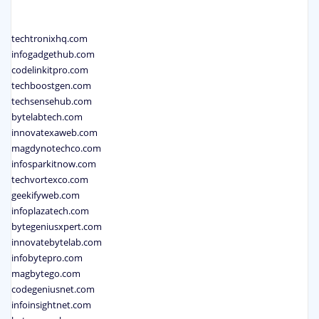
techtronixhq.com
infogadgethub.com
codelinkitpro.com
techboostgen.com
techsensehub.com
bytelabtech.com
innovatexaweb.com
magdynotechco.com
infosparkitnow.com
techvortexco.com
geekifyweb.com
infoplazatech.com
bytegeniusxpert.com
innovatebytelab.com
infobytepro.com
magbytego.com
codegeniusnet.com
infoinsightnet.com