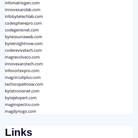
infomatrixgen.com
innovexarolab.com
infobytetechlab.com
codespherepro.com
codegenixnet.com
bytesourceweb.com
byteinsightnow.com
coderevivetech.com
magrevolveco.com
innovexarotech.com
infovortexpro.com
magcircuitplus.com
techscopeitnow.com
bytetronixnet.com
bytejetxpert.com
maginspectco.com
magdynogo.com
Links