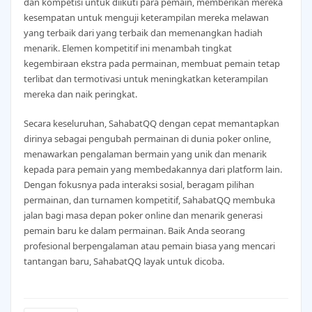
dan kompetisi untuk diikuti para pemain, memberikan mereka
kesempatan untuk menguji keterampilan mereka melawan
yang terbaik dari yang terbaik dan memenangkan hadiah
menarik. Elemen kompetitif ini menambah tingkat
kegembiraan ekstra pada permainan, membuat pemain tetap
terlibat dan termotivasi untuk meningkatkan keterampilan
mereka dan naik peringkat.
Secara keseluruhan, SahabatQQ dengan cepat memantapkan
dirinya sebagai pengubah permainan di dunia poker online,
menawarkan pengalaman bermain yang unik dan menarik
kepada para pemain yang membedakannya dari platform lain.
Dengan fokusnya pada interaksi sosial, beragam pilihan
permainan, dan turnamen kompetitif, SahabatQQ membuka
jalan bagi masa depan poker online dan menarik generasi
pemain baru ke dalam permainan. Baik Anda seorang
profesional berpengalaman atau pemain biasa yang mencari
tantangan baru, SahabatQQ layak untuk dicoba.