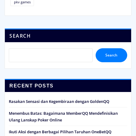
pkv games
SEARCH
Search
RECENT POSTS
Rasakan Sensasi dan Kegembiraan dengan GoldenQQ
Menembus Batas: Bagaimana MemberQQ Mendefinisikan
Ulang Lanskap Poker Online
Ikuti Aksi dengan Berbagai Pilihan Taruhan OneBetQQ