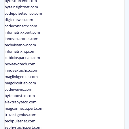
bytesourcehq.com
byteinsightnet.com
codepulsetechco.com
digizineweb.com
codeconnectx.com
infomatrixxpert.com
innovexaronet.com
techvistanow.com
infomatrixhq.com
cubixiosparklab.com
novaevotech.com
innovextechco.com
maglinkgenius.com
magcircuitlab.com
codewavex.com
byteboostco.com
elektrabyteco.com
magconnectxpert.com
truzestgenius.com
techpulsenet.com
zephyrtechxpert.com