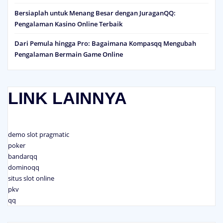
Bersiaplah untuk Menang Besar dengan JuraganQQ:
Pengalaman Kasino Online Terbaik
Dari Pemula hingga Pro: Bagaimana Kompasqq Mengubah
Pengalaman Bermain Game Online
LINK LAINNYA
demo slot pragmatic
poker
bandarqq
dominoqq
situs slot online
pkv
qq