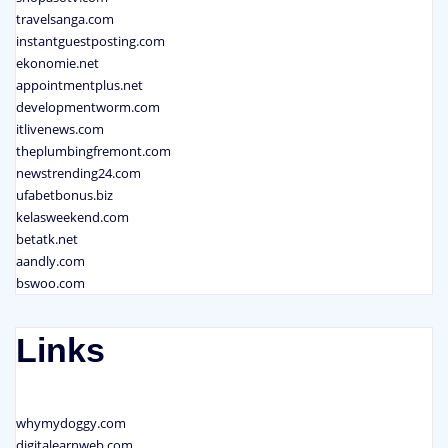
travelsanga.com
instantguestposting.com
ekonomie.net
appointmentplus.net
developmentworm.com
itlivenews.com
theplumbingfremont.com
newstrending24.com
ufabetbonus.biz
kelasweekend.com
betatk.net
aandly.com
bswoo.com
Links
whymydoggy.com
digitalearnweb.com