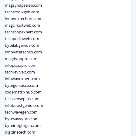
magsynapselab.com
techtronixgen.com
innovextechpro.com
magcircuitweb.com
techscopexpert.com
techpediaweb.com
bytelabgenius.com
innovatetechco.com
magdynopro.com
infoplazapro.com
techreviveit.com
infowavexpert.com
bytegeniusco.com
codematrixhub.com
techsenseplus.com
infoboostgenius.com
techwavegen.com
bytesavvypro.com
byteinsightgen.com
digizinetech.com