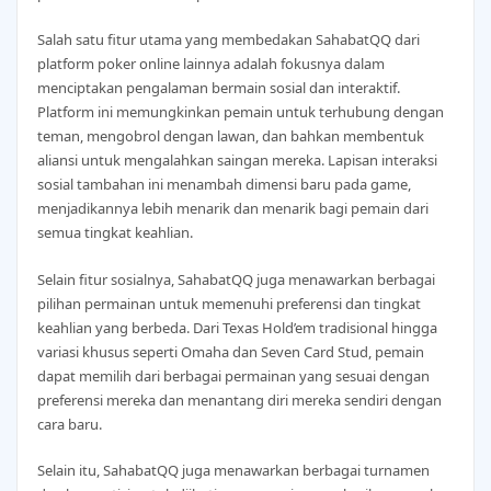
Salah satu fitur utama yang membedakan SahabatQQ dari
platform poker online lainnya adalah fokusnya dalam
menciptakan pengalaman bermain sosial dan interaktif.
Platform ini memungkinkan pemain untuk terhubung dengan
teman, mengobrol dengan lawan, dan bahkan membentuk
aliansi untuk mengalahkan saingan mereka. Lapisan interaksi
sosial tambahan ini menambah dimensi baru pada game,
menjadikannya lebih menarik dan menarik bagi pemain dari
semua tingkat keahlian.
Selain fitur sosialnya, SahabatQQ juga menawarkan berbagai
pilihan permainan untuk memenuhi preferensi dan tingkat
keahlian yang berbeda. Dari Texas Hold’em tradisional hingga
variasi khusus seperti Omaha dan Seven Card Stud, pemain
dapat memilih dari berbagai permainan yang sesuai dengan
preferensi mereka dan menantang diri mereka sendiri dengan
cara baru.
Selain itu, SahabatQQ juga menawarkan berbagai turnamen