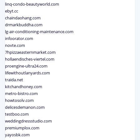
linq-condo-beautyworld.com
ebyt.cc
chaindaohang.com
drmarkbuddha.com
lg-air-conditioning-maintenance.com
infoorator.com
novte.com
7hpizzaeasternmarket.com
hollaendisches-viertel.com
proengine-ultra24.com
lifewithoutlanyards.com
traida.net
kitchandhoney.com
metro-bistro.com
howtosolv.com
delicesdemanon.com
testboo.com
weddingdressstudio.com
premiumplox.com
yayosbk.com