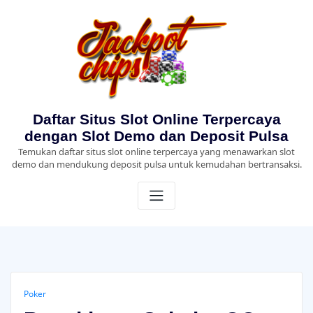
Skip
to
content
Daftar Situs Slot Online Terpercaya
dengan Slot Demo dan Deposit Pulsa
Temukan daftar situs slot online terpercaya yang menawarkan slot
demo dan mendukung deposit pulsa untuk kemudahan bertransaksi.
Poker