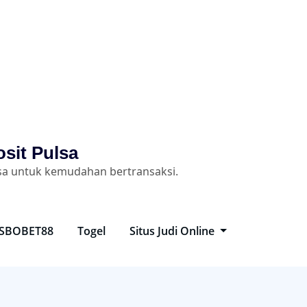
sit Pulsa
sa untuk kemudahan bertransaksi.
SBOBET88
Togel
Situs Judi Online