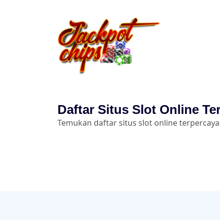
Skip
to
content
Daftar Situs Slot Online 
Temukan daftar situs slot online terperc