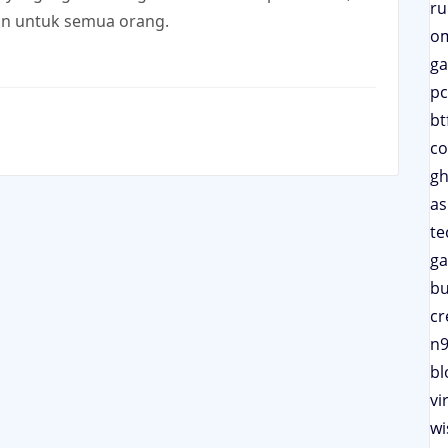
ru
an untuk semua orang.
om
ga
pc
bt
co
gh
a
te
g
bu
cr
n9
bl
vi
wi