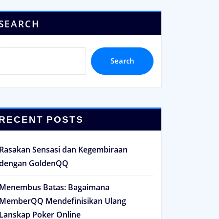
SEARCH
Search
RECENT POSTS
Rasakan Sensasi dan Kegembiraan
dengan GoldenQQ
Menembus Batas: Bagaimana
MemberQQ Mendefinisikan Ulang
Lanskap Poker Online