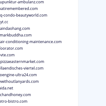
upunktur-ambulanz.com
hatiremembered.com
nq-condo-beautyworld.com
yt.cc
haindaohang.com
rmarkbuddha.com
-air-conditioning-maintenance.com
foorator.com
vte.com
pizzaeasternmarket.com
llaendisches-viertel.com
oengine-ultra24.com
fewithoutlanyards.com
aida.net
tchandhoney.com
tro-bistro.com