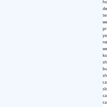
ho
de
te
we
p
ya
ne
we
ko
sh
bu
sh
ca
sl
ca
ca