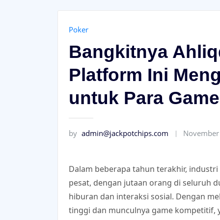
Poker
Bangkitnya Ahli
Platform Ini Me
untuk Para Game
by
admin@jackpotchips.com
November 
Dalam beberapa tahun terakhir, industr
pesat, dengan jutaan orang di seluruh 
hiburan dan interaksi sosial. Dengan m
tinggi dan munculnya game kompetitif, 